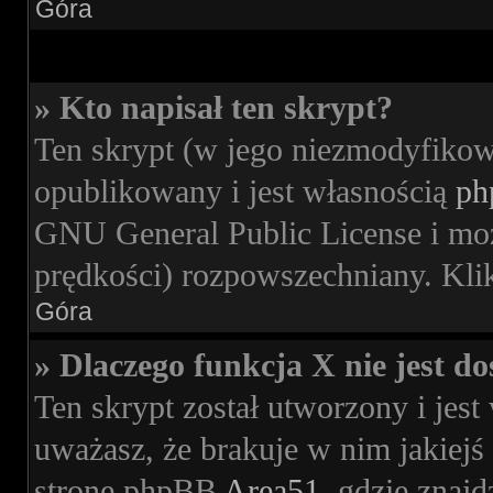
Góra
» Kto napisał ten skrypt?
Ten skrypt (w jego niezmodyfikow
opublikowany i jest własnością
ph
GNU General Public License i moż
prędkości) rozpowszechniany. Klikn
Góra
» Dlaczego funkcja X nie jest d
Ten skrypt został utworzony i jes
uważasz, że brakuje w nim jakiejś 
stronę phpBB
Area51
, gdzie znajd