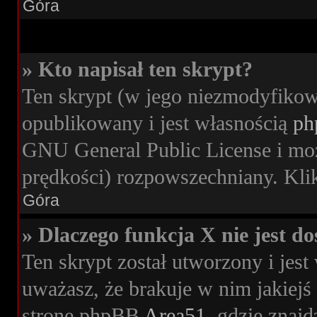
Góra
» Kto napisał ten skrypt?
Ten skrypt (w jego niezmodyfikow
opublikowany i jest własnością
ph
GNU General Public License i moż
prędkości) rozpowszechniany. Klikn
Góra
» Dlaczego funkcja X nie jest d
Ten skrypt został utworzony i jes
uważasz, że brakuje w nim jakiejś 
stronę phpBB
Area51
, gdzie znajd