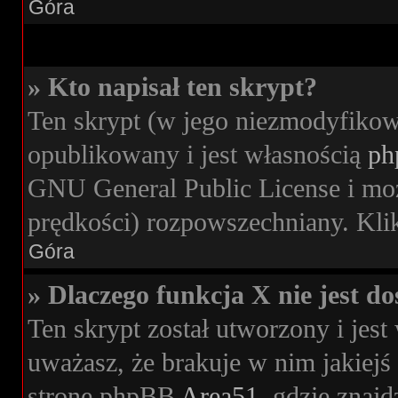
Góra
» Kto napisał ten skrypt?
Ten skrypt (w jego niezmodyfikow
opublikowany i jest własnością
ph
GNU General Public License i moż
prędkości) rozpowszechniany. Klikn
Góra
» Dlaczego funkcja X nie jest d
Ten skrypt został utworzony i jes
uważasz, że brakuje w nim jakiejś 
stronę phpBB
Area51
, gdzie znajd