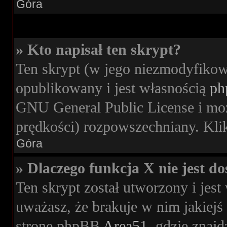
Góra
» Kto napisał ten skrypt?
Ten skrypt (w jego niezmodyfikow
opublikowany i jest własnością
ph
GNU General Public License i moż
prędkości) rozpowszechniany. Klikn
Góra
» Dlaczego funkcja X nie jest d
Ten skrypt został utworzony i jes
uważasz, że brakuje w nim jakiejś 
stronę phpBB
Area51
, gdzie znajd