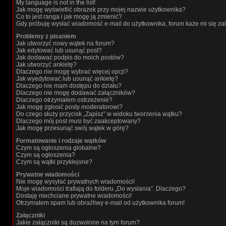
My language is not in the list!
Jak mogę wyświetlić obrazek przy mojej nazwie użytkownika?
Co to jest ranga i jak mogę ją zmienić?
Gdy próbuję wysłać wiadomość e-mail do użytkownika, forum każe mi się z
Problemy z pisaniem
Jak utworzyć nowy wątek na forum?
Jak edytować lub usunąć post?
Jak dodawać podpis do moich postów?
Jak utworzyć ankietę?
Dlaczego nie mogę wybrać więcej opcji?
Jak wyedytować lub usunąć ankietę?
Dlaczego nie mam dostępu do działu?
Dlaczego nie mogę dodawać załączników?
Dlaczego otrzymałem ostrzeżenie?
Jak mogę zgłosić posty moderatorowi?
Do czego służy przycisk „Zapisz” w widoku tworzenia wątku?
Dlaczego mój post musi być zaakceptowany?
Jak mogę przesunąć swój wątek w górę?
Formatowanie i rodzaje wątków
Czym są ogłoszenia globalne?
Czym są ogłoszenia?
Czym są wątki przyklejone?
Prywatne wiadomości
Nie mogę wysyłać prywatnych wiadomości!
Moje wiadomości trafiają do folderu „Do wysłania”. Dlaczego?
Dostaję niechciane prywatne wiadomości!
Otrzymałem spam lub obraźliwy e-mail od użytkownika forum!
Załączniki
Jakie załączniki są dozwolone na tym forum?