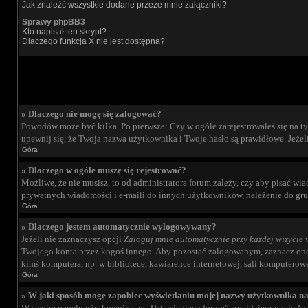
Jak znaleźć wszystkie dodane przeze mnie załączniki?
Sprawy phpBB3
Kto napisał ten skrypt?
Dlaczego funkcja X nie jest dostępna?
» Dlaczego nie mogę się zalogować?
Powodów może być kilka. Po pierwsze: Czy w ogóle zarejestrowałeś się na tym 
upewnij się, że Twoja nazwa użytkownika i Twoje hasło są prawidłowe. Jeżeli
Góra
» Dlaczego w ogóle muszę się rejestrować?
Możliwe, że nie musisz, to od administratora forum zależy, czy aby pisać wi
prywatnych wiadomości i e-maili do innych użytkowników, należenie do grup 
Góra
» Dlaczego jestem automatycznie wylogowywany?
Jeżeli nie zaznaczysz opcji
Zaloguj mnie automatycznie przy każdej wizycie
w
Twojego konta przez kogoś innego. Aby pozostać zalogowanym, zaznacz opcję
kimś komputera, np. w bibliotece, kawiarence internetowej, sali komputerowej w
Góra
» W jaki sposób mogę zapobiec wyświetlaniu mojej nazwy użytkownika na
W swoim panelu użytkownika, w „Ustawieniach forum”, znajdziesz opcję
Ni