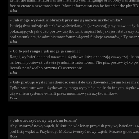
Either the administrator has not installed your language or nobody has transla
free to create a new translation. More information can be found at the phpBB 
Góra
» Jak mogę wyświetlić obrazek przy mojej nazwie użytkownika?
Istnieją dwa rodzaje obrazków wyświetlanych (zazwyczaj) przy nazwie użytk
pokazujących jak dużo postów użytkownik napisał lub jaki jest status użytk
pod warunkiem, że administrator forum włączył funkcje avatarów, a Ty masz 
Góra
» Co to jest ranga i jak mogę ją zmienić?
Rangi, wyświetlane pod nazwami użytkowników, oznaczają zazwyczaj ile post
na forum, ponieważ ustawia je administrator forum. Nie pisz postów tylko po 
licznik postów albo przyzna Ci ostrzeżenie.
Góra
» Gdy próbuję wysłać wiadomość e-mail do użytkownika, forum każe mi s
Tylko zarejestrowani użytkownicy mogą wysyłać e-maile do innych użytkowni
używaniem systemu e-maili przez anonimowych użytkowników.
Góra
» Jak utworzyć nowy wątek na forum?
Aby utworzyć nowy wątek, kliknij na właściwy przycisk przy wyświetlaniu w
pod listą wątków. Przykłady: Możesz tworzyć nowy wątek, Możesz głosować 
Góra