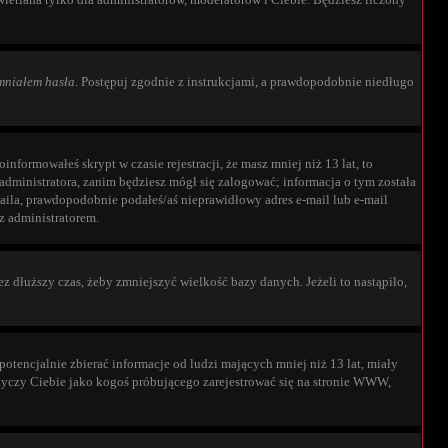
niałem hasła
. Postępuj zgodnie z instrukcjami, a prawdopodobnie niedługo
nformowałeś skrypt w czasie rejestracji, że masz mniej niż 13 lat, to
administratora, zanim będziesz mógł się zalogować; informacja o tym została
-maila, prawdopodobnie podałeś/aś nieprawidłowy adres e-mail lub e-mail
 z administratorem.
 dłuższy czas, żeby zmniejszyć wielkość bazy danych. Jeżeli to nastąpiło,
tencjalnie zbierać informacje od ludzi mających mniej niż 13 lat, miały
otyczy Ciebie jako kogoś próbującego zarejestrować się na stronie WWW,