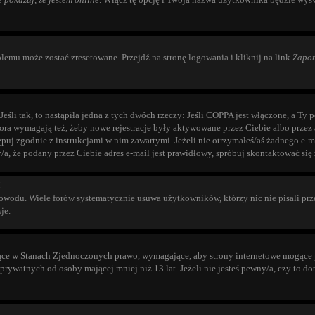
lemu może zostać zresetowane. Przejdź na stronę logowania i kliknij na link
Zapom
li tak, to nastąpiła jedna z tych dwóch rzeczy: Jeśli COPPA jest włączone, a Ty poi
fora wymagają też, żeby nowe rejestracje były aktywowane przez Ciebie albo przez 
stępuj zgodnie z instrukcjami w nim zawartymi. Jeżeli nie otrzymałeś/aś żadnego e
/a, że podany przez Ciebie adres e-mail jest prawidłowy, spróbuj skontaktować się
!
wodu. Wiele forów systematycznie usuwa użytkowników, którzy nic nie pisali przez
je.
ące w Stanach Zjednoczonych prawo, wymagające, aby strony internetowe mogące po
ywatnych od osoby mającej mniej niż 13 lat. Jeżeli nie jesteś pewny/a, czy to d