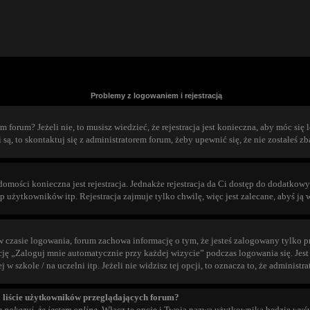
Problemy z logowaniem i rejestracją
forum? Jeżeli nie, to musisz wiedzieć, że rejestracja jest konieczna, aby móc się l
 są, to skontaktuj się z administratorem forum, żeby upewnić się, że nie zostałeś 
adomości konieczna jest rejestracja. Jednakże rejestracja da Ci dostęp do dodatkow
użytkowników itp. Rejestracja zajmuje tylko chwilę, więc jest zalecane, abyś ją 
 czasie logowania, forum zachowa informację o tym, że jesteś zalogowany tylko pr
 „Zaloguj mnie automatycznie przy każdej wizycie” podczas logowania się. Jest t
 szkole / na uczelni itp. Jeżeli nie widzisz tej opcji, to oznacza to, że administr
 liście użytkowników przeglądających forum?
e pokazuj, że jestem online
. Włącz tę opcję i Twoja nazwa użytkownika będzie wyśw