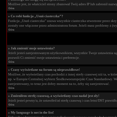
Możliwe jest, że właściciel strony zbanował Twój adres IP lub zabronił nazwy
Góra
» Co robi funkcja „Usuń ciasteczka”?
Funkcja „Usuń ciasteczka” usuwa wszystkie ciasteczka utworzone przez skrypt
zostały one włączone przez administratora forum. Jeżeli masz problemy z (
Góra
» Jak zmienić moje ustawienia?
Jeżeli jesteś zarejestrowanym użytkownikiem, wszystkie Twoje ustawienia są
pozwoli Ci zmienić swoje ustawienia i preferencje.
Góra
» Czasy wyświetlane na forum są nieprawidłowe!
Możliwe, że wyświetlany czas pochodzi z innej strefy czasowej niż ta, w któ
np. w Europie Centralnej wybierz Środkowoeuropejski Czas Standardowy. Weź
zarejestrowany, to teraz jest dobry moment na to, żeby się zarejestrować.
Góra
» Zmieniłem strefę czasową, a wyświetlany czas nadal jest zły!
Jeżeli jesteś pewny/a, że ustawiłeś/aś strefę czasową i czas letni/DST prawi
Góra
» My language is not in the list!