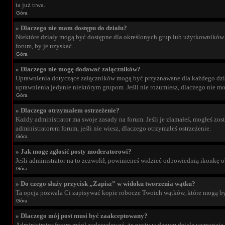
ta już trwa.
Góra
» Dlaczego nie mam dostępu do działu?
Niektóre działy mogą być dostępne dla określonych grup lub użytkowników. 
forum, by je uzyskać.
Góra
» Dlaczego nie mogę dodawać załączników?
Uprawnienia dotyczące załączników mogą być przyznawane dla każdego działu
uprawnienia jedynie niektórym grupom. Jeśli nie rozumiesz, dlaczego nie moż
Góra
» Dlaczego otrzymałem ostrzeżenie?
Każdy administrator ma swoje zasady na forum. Jeśli je złamałeś, mogłeś zos
administratorem forum, jeśli nie wiesz, dlaczego otrzymałeś ostrzeżenie.
Góra
» Jak mogę zgłosić posty moderatorowi?
Jeśli administrator na to zezwolił, powinieneś widzieć odpowiednią ikonkę o
Góra
» Do czego służy przycisk „Zapisz” w widoku tworzenia wątku?
Ta opcja pozwala Ci zapisywać kopie robocze Twoich wątków, które mogą by
Góra
» Dlaczego mój post musi być zaakceptowany?
Administrator forum mógł zadecydować, że posty w danym dziale wymagają pr