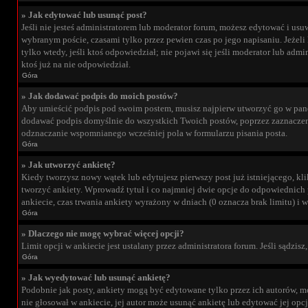
» Jak edytować lub usunąć post?
Jeśli nie jesteś administratorem lub moderator forum, możesz edytować i usuw
wybranym poście, czasami tylko przez pewien czas po jego napisaniu. Jeżeli k
tylko wtedy, jeśli ktoś odpowiedział; nie pojawi się jeśli moderator lub a
ktoś już na nie odpowiedział.
Góra
» Jak dodawać podpis do moich postów?
Aby umieścić podpis pod swoim postem, musisz najpierw utworzyć go w pane
dodawać podpis domyślnie do wszystkich Twoich postów, poprzez zaznaczen
odznaczanie wspomnianego wcześniej pola w formularzu pisania posta.
Góra
» Jak utworzyć ankietę?
Kiedy tworzysz nowy wątek lub edytujesz pierwszy post już istniejącego, kli
tworzyć ankiety. Wprowadź tytuł i co najmniej dwie opcje do odpowiednich p
ankiecie, czas trwania ankiety wyrażony w dniach (0 oznacza brak limitu) 
Góra
» Dlaczego nie mogę wybrać więcej opcji?
Limit opcji w ankiecie jest ustalany przez administratora forum. Jeśli sądzisz
Góra
» Jak wyedytować lub usunąć ankietę?
Podobnie jak posty, ankiety mogą być edytowane tylko przez ich autorów, mod
nie głosował w ankiecie, jej autor może usunąć ankietę lub edytować jej op