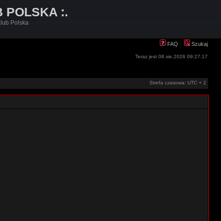
B POLSKA :.
lub Polska
FAQ
Szukaj
Teraz jest 08.sie.2026 09:27:17
Strefa czasowa: UTC + 2