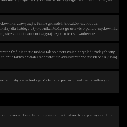
stall the language pack you need. If the language pack does not exist, feel
żytkownika, zazwyczaj w formie gwiazdek, bloczków czy kropek,
t unikalny dla każdego użytkownika. Możesz go ustawić w panelu użytkownika,
uj się z administratorem i zapytaj, czym to jest spowodowane.
trator. Ogólnie to nie możesz tak po prostu zmienić wyglądu żadnych rang
 toleruje takich działań i moderator lub administrator po prostu obniży Twój
istrator włączył tę funkcję. Ma to zabezpieczać przed nieprawidłowym
zarejestrować. Lista Twoich uprawnień w każdym dziale jest wyświetlana