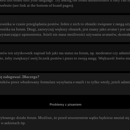
ted this board into your language. Try asking the board administrator if they can in
website (see link at the bottom of board pages).
ownika w czasie przeglądania postów. Jeden z nich to obrazki związane z rangą u
ownika na forum. Drugi, zazwyczaj większy obrazek, jest znany jako avatar i jes
wystarczające uprawnienia. Jeżeli nie masz możliwości używania avatarów, skontakt
ów ten użytkownik napisał lub jaki ma status na forum, np. moderator czy adminis
to, żeby zwiększyć swój licznik postów i przez to swoją rangę. Większość forów nie
ię zalogować. Dlaczego?
ków przez wbudowany formularz wysyłania e-maili i to tylko wtedy, jeżeli admin
Problemy z pisaniem
ybranego działu forum. Możliwe, że przed utworzeniem wątku będziesz musiał się 
w ankietach itp.