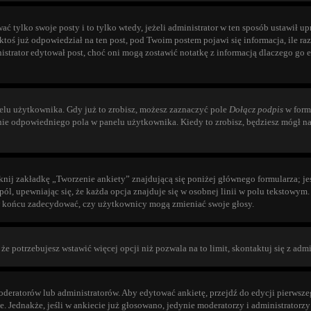
ać tylko swoje posty i to tylko wtedy, jeżeli administrator w ten sposób ustawił 
toś już odpowiedział na ten post, pod Twoim postem pojawi się informacja, ile razy 
dministrator edytował post, choć oni mogą zostawić notatkę z informacją dlaczego 
lu użytkownika. Gdy już to zrobisz, możesz zaznaczyć pole
Dołącz podpis
w formu
ie odpowiedniego pola w panelu użytkownika. Kiedy to zrobisz, będziesz mógł n
knij zakładkę „Tworzenie ankiety” znajdującą się poniżej głównego formularza; jeś
ól, upewniając się, że każda opcja znajduje się w osobnej linii w polu tekstowym
i w końcu zadecydować, czy użytkownicy mogą zmieniać swoje głosy.
, że potrzebujesz wstawić więcej opcji niż pozwala na to limit, skontaktuj się z adm
eratorów lub administratorów. Aby edytować ankietę, przejdź do edycji pierwszego
cje. Jednakże, jeśli w ankiecie już głosowano, jedynie moderatorzy i administrato