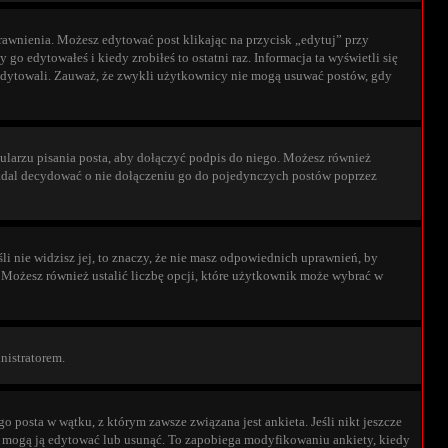
uprawnienia. Możesz edytować post klikając na przycisk „edytuj” przy
go edytowałeś i kiedy zrobiłeś to ostatni raz. Informacja ta wyświetli się
go edytowali. Zauważ, że zwykli użytkownicy nie mogą usuwać postów, gdy
larzu pisania posta, aby dołączyć podpis do niego. Możesz również
adal decydować o nie dołączeniu go do pojedynczych postów poprzez
li nie widzisz jej, to znaczy, że nie masz odpowiednich uprawnień, by
. Możesz również ustalić liczbę opcji, które użytkownik może wybrać w
inistratorem.
 posta w wątku, z którym zawsze związana jest ankieta. Jeśli nikt jeszcze
rzy mogą ją edytować lub usunąć. To zapobiega modyfikowaniu ankiety, kiedy