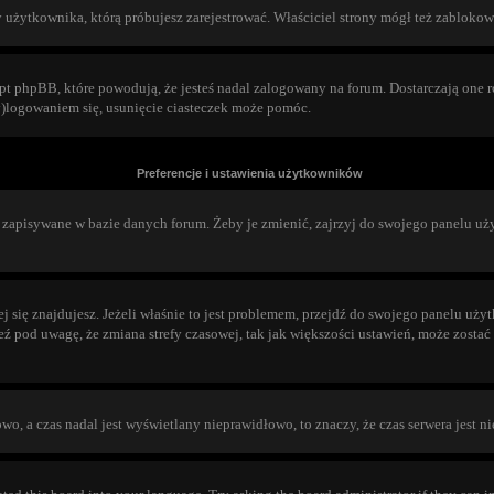
 użytkownika, którą próbujesz zarejestrować. Właściciel strony mógł też zablokować
 phpBB, które powodują, że jesteś nadal zalogowany na forum. Dostarczają one równ
wy)logowaniem się, usunięcie ciasteczek może pomóc.
Preferencje i ustawienia użytkowników
 zapisywane w bazie danych forum. Żeby je zmienić, zajrzyj do swojego panelu uży
rej się znajdujesz. Jeżeli właśnie to jest problemem, przejdź do swojego panelu uż
 pod uwagę, że zmiana strefy czasowej, tak jak większości ustawień, może zostać 
dłowo, a czas nadal jest wyświetlany nieprawidłowo, to znaczy, że czas serwera jest