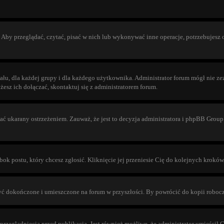
Aby przeglądać, czytać, pisać w nich lub wykonywać inne operacje, potrzebujesz
, dla każdej grupy i dla każdego użytkownika. Administrator forum mógł nie zezw
esz ich dołączać, skontaktuj się z administratorem forum.
tać ukarany ostrzeżeniem. Zauważ, że jest to decyzja administratora i phpBB Group
bok postu, który chcesz zgłosić. Kliknięcie jej przeniesie Cię do kolejnych krokó
ć dokończone i umieszczone na forum w przyszłości. By powrócić do kopii roboc
zeglądnięcia przed publikacją. Jest również możliwe, że administrator umieścił C