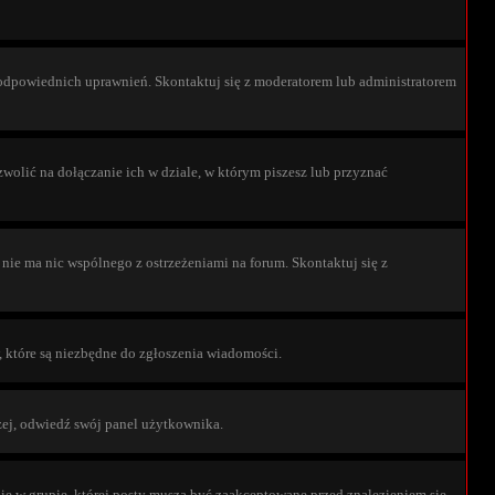
 odpowiednich uprawnień. Skontaktuj się z moderatorem lub administratorem
olić na dołączanie ich w dziale, w którym piszesz lub przyznać
 nie ma nic wspólnego z ostrzeżeniami na forum. Skontaktuj się z
w, które są niezbędne do zgłoszenia wiadomości.
zej, odwiedź swój panel użytkownika.
ię w grupie, której posty muszą być zaakceptowane przed znalezieniem się