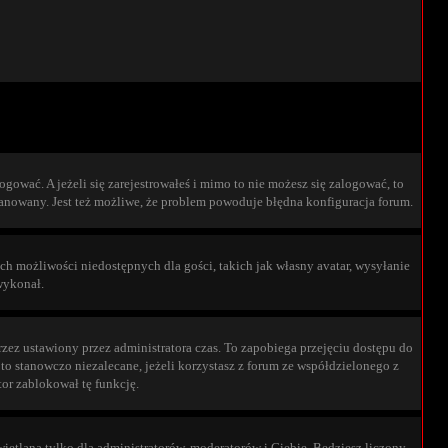
ogować. A jeżeli się zarejestrowałeś i mimo to nie możesz się zalogować, to
zbanowany. Jest też możliwe, że problem powoduje błędna konfiguracja forum.
ych możliwości niedostępnych dla gości, takich jak własny avatar, wysyłanie
wykonał.
zez ustawiony przez administratora czas. To zapobiega przejęciu dostępu do
o stanowczo niezalecane, jeżeli korzystasz z forum ze współdzielonego z
ator zablokował tę funkcję.
ietlana tylko dla administratorów, moderatorów i Ciebie. Będziesz liczony