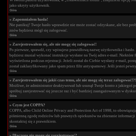
jako ukryty użytkownik.
Góra
» Zapomniałem hasła!
Nie panikuj! Twoje hasło wprawdzie nie może zostać odzyskane, ale bez prob
znów będziesz mógł się zalogować.
Góra
» Zarejestrowałem się, ale nie mogę się zalogować!
Po pierwsze, sprawdź, czy wpisujesz prawidłową nazwę użytkownika i hasło. Jeś
będziesz musiał wykonać instrukcje wysłane na Twój adres e-mail. Niektóre 
wyświetlona podczas rejestracji. Jeżeli został do Ciebie wysłany e-mail, po
został zaklasyfikowany jako spam przez filtr antyspamowy. Jeśli jesteś pewny
Góra
» Zarejestrowałem się jakiś czas temu, ale nie mogę się teraz zalogować!?
Możliwe, że administrator deaktywował lub usunął Twoje konto z jakiegoś po
spróbuj zarejestrować się jeszcze raz i być bardziej zaangażowanym w dyskus
Góra
» Czym jest COPPA?
COPPA, albo Child Online Privacy and Protection Act of 1998, to obowiązuj
piśmienną zgodę rodziców lub prawnych opiekunów na zbieranie informacji pr
skontaktuj się z prawnikiem.
Góra
» Dlaczego nie mogę się zarejestrować?