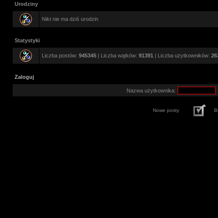
Urodziny
Nikt nie ma dziś urodzin
Statystyki
Liczba postów:
945345
| Liczba wątków:
91391
| Liczba użytkowników:
26
Zaloguj
Nazwa użytkownika:
Nowe posty
B