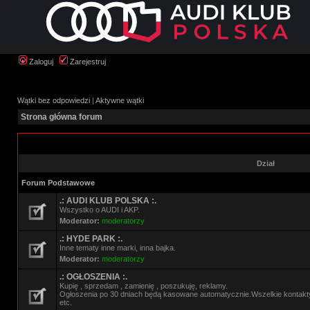
Zaloguj
Zarejestruj
Wątki bez odpowiedzi
|
Aktywne wątki
Strona główna forum
Dział
Forum Podstawowe
.: AUDI KLUB POLSKA :.
Wszystko o AUDI i AKP.
Moderator:
moderatorzy
.: HYDE PARK :.
Inne tematy inne marki, inna bajka.
Moderator:
moderatorzy
.: OGŁOSZENIA :.
Kupię , sprzedam , zamienię , poszukuję, reklamy.
Ogłoszenia po 30 dniach będą kasowane automatycznie.Wszelkie kontak
etc.