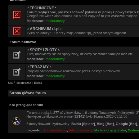
Archiwum
.: TECHNICZNE :.
Forum wyłączone, proszę zadawać pytania w jednej z powyższych ka
Czegoś nie wiesz albo chcesz się o coś zapytać to jest właściwe miejsce.
Moderator:
moderatorzy
.: ARCHIWUM t.i.pl :.
Tylko do odczytu! Userzy mają dodane tipl_ przed starym loginem.
Forum Klubowe
.: SPOTY i ZLOTY :.
Tutaj umawiamy sie na spoty/zloty, dzielimy sie wrażeniami po nich etc.
Moderator:
moderatorzy
.: TERAZ MY :.
Projekty samochodowe realizowane przez naszych czlonkow.
Moderator:
moderatorzy
Usuń ciasteczka
|
Ekipa
Strona główna forum
Kto przegląda forum
Forum przegląda
277
użytkowników :: 6 zidentyfikowanych, 0 ukrytych i 27
Najwięcej użytkowników online (
27141
) było 16.maja.2026 03:11:56
Zidentyfikowani użytkownicy:
Baidu [Spider]
,
Bing [Bot]
,
Google [Bot]
,
Legenda ::
Administratorzy
,
Administratorzy
,
Moderatorzy globalni
,
Moderat