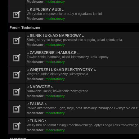
Moderator:
moderatorzy
.: KUPUJEMY AUDI :.
Wszystko o kupowaniu, prosby o ogladanie itp. itd.
Moderator:
moderatorzy
Forum Techniczne
.: SILNIK I UKŁAD NAPĘDOWY :.
Silniki, skrzynie biegów, przeniesienie napędu, układ chłodzenia.
Moderator:
moderatorzy
.: ZAWIESZENIE i HAMULCE :.
Zawieszenie, hamulce, układ kierowniczy, koła i opony.
Moderator:
moderatorzy
.: WNĘTRZE i UKŁAD ELEKTRYCZNY :.
Wnętrze, układ elektryczny, klimatyzacja.
Moderator:
moderatorzy
.: NADWOZIE :.
Nadwozie, lakier, oświetlenie zewnętrzne.
Moderator:
moderatorzy
.: PALIWA :.
Paliwa alternatywne - gaz, oleje, oraz instalacje zasilające i wszystko co 
Moderator:
moderatorzy
.: TUNING :.
Wszystko na temat tuningu mechanicznego, optycznego i elektronicznego
Moderator:
moderatorzy