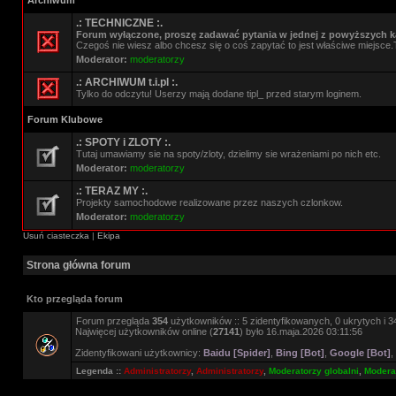
Archiwum
.: TECHNICZNE :.
Forum wyłączone, proszę zadawać pytania w jednej z powyższych ka
Czegoś nie wiesz albo chcesz się o coś zapytać to jest właściwe miejsce.
Moderator:
moderatorzy
.: ARCHIWUM t.i.pl :.
Tylko do odczytu! Userzy mają dodane tipl_ przed starym loginem.
Forum Klubowe
.: SPOTY i ZLOTY :.
Tutaj umawiamy sie na spoty/zloty, dzielimy sie wrażeniami po nich etc.
Moderator:
moderatorzy
.: TERAZ MY :.
Projekty samochodowe realizowane przez naszych czlonkow.
Moderator:
moderatorzy
Usuń ciasteczka
|
Ekipa
Strona główna forum
Kto przegląda forum
Forum przegląda
354
użytkowników :: 5 zidentyfikowanych, 0 ukrytych i 34
Najwięcej użytkowników online (
27141
) było 16.maja.2026 03:11:56
Zidentyfikowani użytkownicy:
Baidu [Spider]
,
Bing [Bot]
,
Google [Bot]
,
Legenda ::
Administratorzy
,
Administratorzy
,
Moderatorzy globalni
,
Moderat