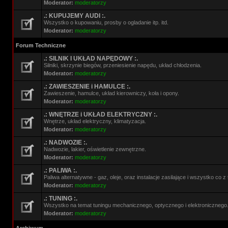
Moderator:
moderatorzy
.: KUPUJEMY AUDI :.
Wszystko o kupowaniu, prosby o ogladanie itp. itd.
Moderator:
moderatorzy
Forum Techniczne
.: SILNIK I UKŁAD NAPĘDOWY :.
Silniki, skrzynie biegów, przeniesienie napędu, układ chłodzenia.
Moderator:
moderatorzy
.: ZAWIESZENIE i HAMULCE :.
Zawieszenie, hamulce, układ kierowniczy, koła i opony.
Moderator:
moderatorzy
.: WNĘTRZE i UKŁAD ELEKTRYCZNY :.
Wnętrze, układ elektryczny, klimatyzacja.
Moderator:
moderatorzy
.: NADWOZIE :.
Nadwozie, lakier, oświetlenie zewnętrzne.
Moderator:
moderatorzy
.: PALIWA :.
Paliwa alternatywne - gaz, oleje, oraz instalacje zasilające i wszystko co 
Moderator:
moderatorzy
.: TUNING :.
Wszystko na temat tuningu mechanicznego, optycznego i elektronicznego
Moderator:
moderatorzy