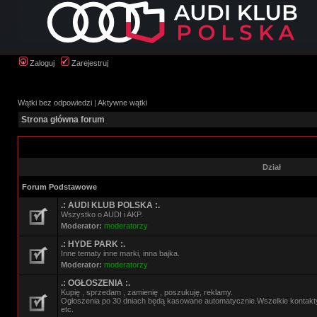
Zaloguj
Zarejestruj
Wątki bez odpowiedzi
|
Aktywne wątki
Strona główna forum
Dział
Forum Podstawowe
.: AUDI KLUB POLSKA :.
Wszystko o AUDI i AKP.
Moderator:
moderatorzy
.: HYDE PARK :.
Inne tematy inne marki, inna bajka.
Moderator:
moderatorzy
.: OGŁOSZENIA :.
Kupię , sprzedam , zamienię , poszukuję, reklamy.
Ogłoszenia po 30 dniach będą kasowane automatycznie.Wszelkie kontak
etc.