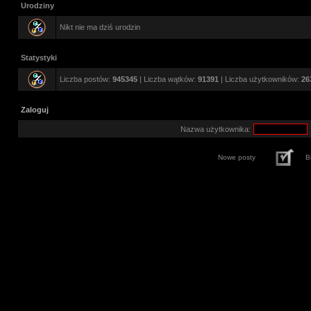
Urodziny
Nikt nie ma dziś urodzin
Statystyki
Liczba postów:
945345
| Liczba wątków:
91391
| Liczba użytkowników:
26
Zaloguj
Nazwa użytkownika:
Nowe posty
B