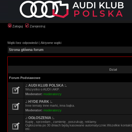
Zaloguj
Zarejestruj
Wątki bez odpowiedzi
|
Aktywne wątki
Strona główna forum
Dział
Forum Podstawowe
.: AUDI KLUB POLSKA :.
Wszystko o AUDI i AKP.
Moderator:
moderatorzy
.: HYDE PARK :.
Inne tematy inne marki, inna bajka.
Moderator:
moderatorzy
.: OGŁOSZENIA :.
Kupię , sprzedam , zamienię , poszukuję, reklamy.
Ogłoszenia po 30 dniach będą kasowane automatycznie.Wszelkie kontak
etc.