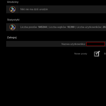
Urodziny
Nikt nie ma dziś urodzin
Statystyki
Liczba postów:
945344
| Liczba wątków:
91390
| Liczba użytkowników:
26
Zaloguj
Nazwa użytkownika:
Nowe posty
B