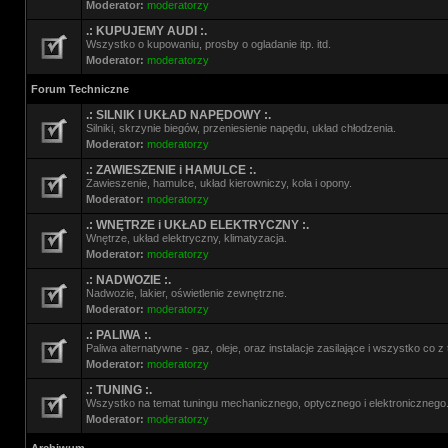
Moderator:
moderatorzy
.: KUPUJEMY AUDI :.
Wszystko o kupowaniu, prosby o ogladanie itp. itd.
Moderator:
moderatorzy
Forum Techniczne
.: SILNIK I UKŁAD NAPĘDOWY :.
Silniki, skrzynie biegów, przeniesienie napędu, układ chłodzenia.
Moderator:
moderatorzy
.: ZAWIESZENIE i HAMULCE :.
Zawieszenie, hamulce, układ kierowniczy, koła i opony.
Moderator:
moderatorzy
.: WNĘTRZE i UKŁAD ELEKTRYCZNY :.
Wnętrze, układ elektryczny, klimatyzacja.
Moderator:
moderatorzy
.: NADWOZIE :.
Nadwozie, lakier, oświetlenie zewnętrzne.
Moderator:
moderatorzy
.: PALIWA :.
Paliwa alternatywne - gaz, oleje, oraz instalacje zasilające i wszystko co 
Moderator:
moderatorzy
.: TUNING :.
Wszystko na temat tuningu mechanicznego, optycznego i elektronicznego
Moderator:
moderatorzy