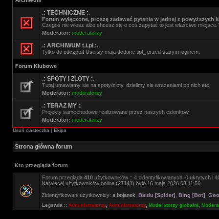
Archiwum
.: TECHNICZNE :.
Forum wyłączone, proszę zadawać pytania w jednej z powyższych ka
Czegoś nie wiesz albo chcesz się o coś zapytać to jest właściwe miejsce.
Moderator:
moderatorzy
.: ARCHIWUM t.i.pl :.
Tylko do odczytu! Userzy mają dodane tipl_ przed starym loginem.
Forum Klubowe
.: SPOTY i ZLOTY :.
Tutaj umawiamy sie na spoty/zloty, dzielimy sie wrażeniami po nich etc.
Moderator:
moderatorzy
.: TERAZ MY :.
Projekty samochodowe realizowane przez naszych czlonkow.
Moderator:
moderatorzy
Usuń ciasteczka
|
Ekipa
Strona główna forum
Kto przegląda forum
Forum przegląda
410
użytkowników :: 4 zidentyfikowanych, 0 ukrytych i 40
Najwięcej użytkowników online (
27141
) było 16.maja.2026 03:11:56
Zidentyfikowani użytkownicy:
a.bojanek
,
Baidu [Spider]
,
Bing [Bot]
,
Goo
Legenda ::
Administratorzy
,
Administratorzy
,
Moderatorzy globalni
,
Moderat