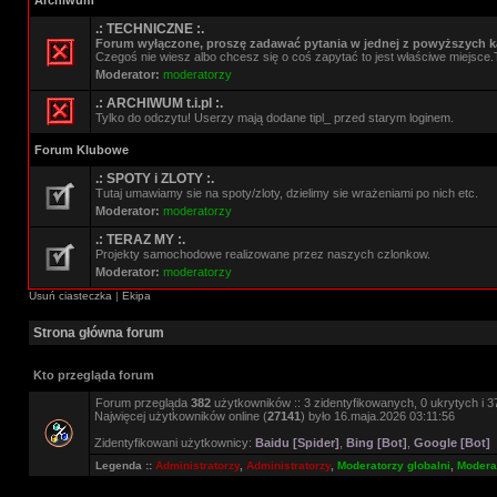
Archiwum
.: TECHNICZNE :.
Forum wyłączone, proszę zadawać pytania w jednej z powyższych ka
Czegoś nie wiesz albo chcesz się o coś zapytać to jest właściwe miejsce.
Moderator:
moderatorzy
.: ARCHIWUM t.i.pl :.
Tylko do odczytu! Userzy mają dodane tipl_ przed starym loginem.
Forum Klubowe
.: SPOTY i ZLOTY :.
Tutaj umawiamy sie na spoty/zloty, dzielimy sie wrażeniami po nich etc.
Moderator:
moderatorzy
.: TERAZ MY :.
Projekty samochodowe realizowane przez naszych czlonkow.
Moderator:
moderatorzy
Usuń ciasteczka
|
Ekipa
Strona główna forum
Kto przegląda forum
Forum przegląda
382
użytkowników :: 3 zidentyfikowanych, 0 ukrytych i 37
Najwięcej użytkowników online (
27141
) było 16.maja.2026 03:11:56
Zidentyfikowani użytkownicy:
Baidu [Spider]
,
Bing [Bot]
,
Google [Bot]
Legenda ::
Administratorzy
,
Administratorzy
,
Moderatorzy globalni
,
Moderat