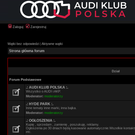
Zaloguj
Zarejestruj
Wątki bez odpowiedzi
|
Aktywne wątki
Strona główna forum
Dział
Forum Podstawowe
.: AUDI KLUB POLSKA :.
Wszystko o AUDI i AKP.
Moderator:
moderatorzy
.: HYDE PARK :.
Inne tematy inne marki, inna bajka.
Moderator:
moderatorzy
.: OGŁOSZENIA :.
Kupię , sprzedam , zamienię , poszukuję, reklamy.
Ogłoszenia po 30 dniach będą kasowane automatycznie.Wszelkie kontak
etc.