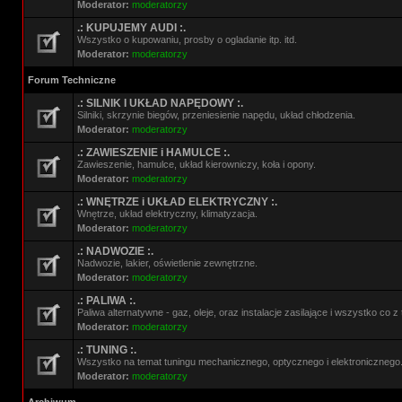
Moderator:
moderatorzy
.: KUPUJEMY AUDI :.
Wszystko o kupowaniu, prosby o ogladanie itp. itd.
Moderator:
moderatorzy
Forum Techniczne
.: SILNIK I UKŁAD NAPĘDOWY :.
Silniki, skrzynie biegów, przeniesienie napędu, układ chłodzenia.
Moderator:
moderatorzy
.: ZAWIESZENIE i HAMULCE :.
Zawieszenie, hamulce, układ kierowniczy, koła i opony.
Moderator:
moderatorzy
.: WNĘTRZE i UKŁAD ELEKTRYCZNY :.
Wnętrze, układ elektryczny, klimatyzacja.
Moderator:
moderatorzy
.: NADWOZIE :.
Nadwozie, lakier, oświetlenie zewnętrzne.
Moderator:
moderatorzy
.: PALIWA :.
Paliwa alternatywne - gaz, oleje, oraz instalacje zasilające i wszystko co 
Moderator:
moderatorzy
.: TUNING :.
Wszystko na temat tuningu mechanicznego, optycznego i elektronicznego
Moderator:
moderatorzy