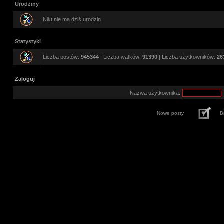
Urodziny
Nikt nie ma dziś urodzin
Statystyki
Liczba postów:
945344
| Liczba wątków:
91390
| Liczba użytkowników:
26
Zaloguj
Nazwa użytkownika:
Nowe posty
B