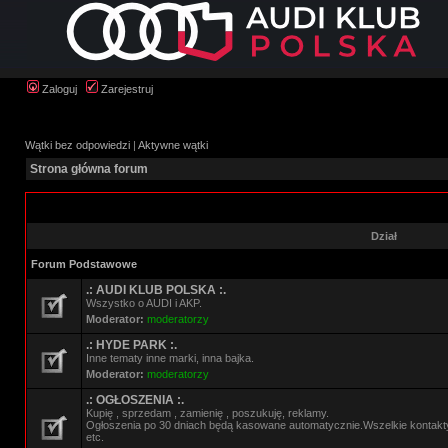
Zaloguj
Zarejestruj
Wątki bez odpowiedzi
|
Aktywne wątki
Strona główna forum
Dział
Forum Podstawowe
.: AUDI KLUB POLSKA :.
Wszystko o AUDI i AKP.
Moderator:
moderatorzy
.: HYDE PARK :.
Inne tematy inne marki, inna bajka.
Moderator:
moderatorzy
.: OGŁOSZENIA :.
Kupię , sprzedam , zamienię , poszukuję, reklamy.
Ogłoszenia po 30 dniach będą kasowane automatycznie.Wszelkie kontak
etc.