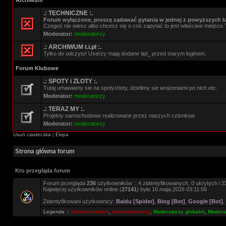
Archiwum
.: TECHNICZNE :.
Forum wyłączone, proszę zadawać pytania w jednej z powyższych ka
Czegoś nie wiesz albo chcesz się o coś zapytać to jest właściwe miejsce.
Moderator:
moderatorzy
.: ARCHIWUM t.i.pl :.
Tylko do odczytu! Userzy mają dodane tipl_ przed starym loginem.
Forum Klubowe
.: SPOTY i ZLOTY :.
Tutaj umawiamy sie na spoty/zloty, dzielimy sie wrażeniami po nich etc.
Moderator:
moderatorzy
.: TERAZ MY :.
Projekty samochodowe realizowane przez naszych czlonkow.
Moderator:
moderatorzy
Usuń ciasteczka
|
Ekipa
Strona główna forum
Kto przegląda forum
Forum przegląda
236
użytkowników :: 4 zidentyfikowanych, 0 ukrytych i 23
Najwięcej użytkowników online (
27141
) było 16.maja.2026 03:11:56
Zidentyfikowani użytkownicy:
Baidu [Spider]
,
Bing [Bot]
,
Google [Bot]
,
Legenda ::
Administratorzy
,
Administratorzy
,
Moderatorzy globalni
,
Moderat