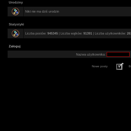
Urodziny
Nikt nie ma dziś urodzin
Statystyki
Liczba postów:
945345
| Liczba wątków:
91391
| Liczba użytkowników:
26
Zaloguj
Nazwa użytkownika:
Nowe posty
B