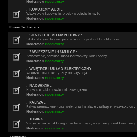
Moderator:
moderatorzy
.: KUPUJEMY AUDI :.
Wszystko o kupowaniu, prosby o ogladanie itp. itd.
Moderator:
moderatorzy
Forum Techniczne
.: SILNIK I UKŁAD NAPĘDOWY :.
Silniki, skrzynie biegów, przeniesienie napędu, układ chłodzenia.
Moderator:
moderatorzy
.: ZAWIESZENIE i HAMULCE :.
Zawieszenie, hamulce, układ kierowniczy, koła i opony.
Moderator:
moderatorzy
.: WNĘTRZE i UKŁAD ELEKTRYCZNY :.
Wnętrze, układ elektryczny, klimatyzacja.
Moderator:
moderatorzy
.: NADWOZIE :.
Nadwozie, lakier, oświetlenie zewnętrzne.
Moderator:
moderatorzy
.: PALIWA :.
Paliwa alternatywne - gaz, oleje, oraz instalacje zasilające i wszystko co 
Moderator:
moderatorzy
.: TUNING :.
Wszystko na temat tuningu mechanicznego, optycznego i elektronicznego
Moderator:
moderatorzy