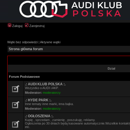
Zaloguj
Zarejestruj
Wątki bez odpowiedzi
|
Aktywne wątki
Strona główna forum
Dział
Forum Podstawowe
.: AUDI KLUB POLSKA :.
Wszystko o AUDI i AKP.
Moderator:
moderatorzy
.: HYDE PARK :.
Inne tematy inne marki, inna bajka.
Moderator:
moderatorzy
.: OGŁOSZENIA :.
Kupię , sprzedam , zamienię , poszukuję, reklamy.
Ogłoszenia po 30 dniach będą kasowane automatycznie.Wszelkie kontak
etc.