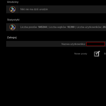
Urodziny
Nikt nie ma dziś urodzin
Statystyki
Liczba postów:
945344
| Liczba wątków:
91390
| Liczba użytkowników:
26
Zaloguj
Nazwa użytkownika:
Nowe posty
B