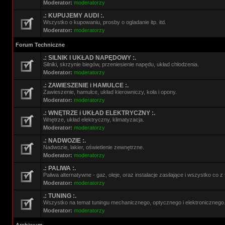
Moderator:
moderatorzy
.: KUPUJEMY AUDI :.
Wszystko o kupowaniu, prosby o ogladanie itp. itd.
Moderator:
moderatorzy
Forum Techniczne
.: SILNIK I UKŁAD NAPĘDOWY :.
Silniki, skrzynie biegów, przeniesienie napędu, układ chłodzenia.
Moderator:
moderatorzy
.: ZAWIESZENIE i HAMULCE :.
Zawieszenie, hamulce, układ kierowniczy, koła i opony.
Moderator:
moderatorzy
.: WNĘTRZE i UKŁAD ELEKTRYCZNY :.
Wnętrze, układ elektryczny, klimatyzacja.
Moderator:
moderatorzy
.: NADWOZIE :.
Nadwozie, lakier, oświetlenie zewnętrzne.
Moderator:
moderatorzy
.: PALIWA :.
Paliwa alternatywne - gaz, oleje, oraz instalacje zasilające i wszystko co 
Moderator:
moderatorzy
.: TUNING :.
Wszystko na temat tuningu mechanicznego, optycznego i elektronicznego
Moderator:
moderatorzy