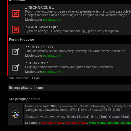
Archiwum
.: TECHNICZNE :.
Forum wyłączone, proszę zadawać pytania w jednej z powyższych ka
Czegoś nie wiesz albo chcesz się o coś zapytać to jest właściwe miejsce.
Moderator:
moderatorzy
.: ARCHIWUM t.i.pl :.
Tylko do odczytu! Userzy mają dodane tipl_ przed starym loginem.
Forum Klubowe
.: SPOTY i ZLOTY :.
Tutaj umawiamy sie na spoty/zloty, dzielimy sie wrażeniami po nich etc.
Moderator:
moderatorzy
.: TERAZ MY :.
Projekty samochodowe realizowane przez naszych czlonkow.
Moderator:
moderatorzy
Usuń ciasteczka
|
Ekipa
Strona główna forum
Kto przegląda forum
Forum przegląda
306
użytkowników :: 3 zidentyfikowanych, 0 ukrytych i 30
Najwięcej użytkowników online (
27141
) było 16.maja.2026 03:11:56
Zidentyfikowani użytkownicy:
Baidu [Spider]
,
Bing [Bot]
,
Google [Bot]
Legenda ::
Administratorzy
,
Administratorzy
,
Moderatorzy globalni
,
Moderat