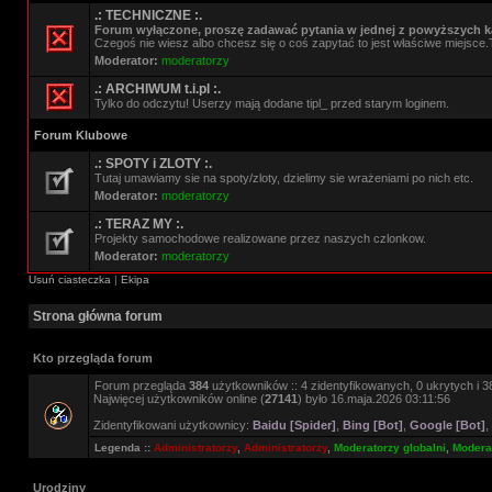
.: TECHNICZNE :.
Forum wyłączone, proszę zadawać pytania w jednej z powyższych ka
Czegoś nie wiesz albo chcesz się o coś zapytać to jest właściwe miejsce.
Moderator:
moderatorzy
.: ARCHIWUM t.i.pl :.
Tylko do odczytu! Userzy mają dodane tipl_ przed starym loginem.
Forum Klubowe
.: SPOTY i ZLOTY :.
Tutaj umawiamy sie na spoty/zloty, dzielimy sie wrażeniami po nich etc.
Moderator:
moderatorzy
.: TERAZ MY :.
Projekty samochodowe realizowane przez naszych czlonkow.
Moderator:
moderatorzy
Usuń ciasteczka
|
Ekipa
Strona główna forum
Kto przegląda forum
Forum przegląda
384
użytkowników :: 4 zidentyfikowanych, 0 ukrytych i 38
Najwięcej użytkowników online (
27141
) było 16.maja.2026 03:11:56
Zidentyfikowani użytkownicy:
Baidu [Spider]
,
Bing [Bot]
,
Google [Bot]
,
Legenda ::
Administratorzy
,
Administratorzy
,
Moderatorzy globalni
,
Moderat
Urodziny