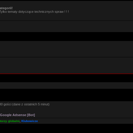
tegorii!
Tylko tematy dotyczące technicznych spraw ! ! !
0 gości (dane z ostatnich 5 minut)
Google Adsense [Bot]
orzy globalni
,
Klubowicze