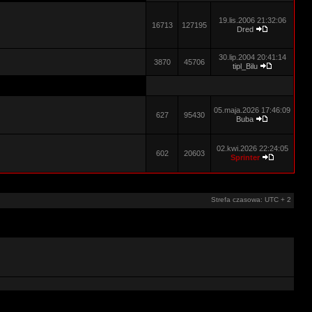
19.lis.2006 21:32:06
16713
127195
Dred
30.lip.2004 20:41:14
3870
45706
tipl_Bilu
05.maja.2026 17:46:09
627
95430
Buba
02.kwi.2026 22:24:05
602
20603
Sprinter
Strefa czasowa: UTC + 2