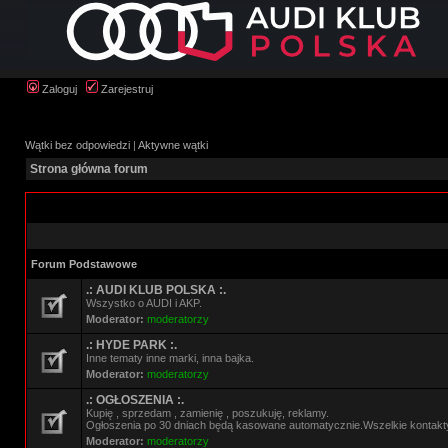
Zaloguj
Zarejestruj
Wątki bez odpowiedzi
|
Aktywne wątki
Strona główna forum
Forum Podstawowe
.: AUDI KLUB POLSKA :.
Wszystko o AUDI i AKP.
Moderator:
moderatorzy
.: HYDE PARK :.
Inne tematy inne marki, inna bajka.
Moderator:
moderatorzy
.: OGŁOSZENIA :.
Kupię , sprzedam , zamienię , poszukuję, reklamy.
Ogłoszenia po 30 dniach będą kasowane automatycznie.Wszelkie kontakt
Moderator:
moderatorzy