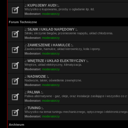
.: KUPUJEMY AUDI :.
Wszystko o kupowaniu, prosby o ogladanie itp. itd.
Moderator:
moderatorzy
Forum Techniczne
.: SILNIK I UKŁAD NAPĘDOWY :.
Silniki, skrzynie biegów, przeniesienie napędu, układ chłodzenia.
Moderator:
moderatorzy
.: ZAWIESZENIE i HAMULCE :.
Zawieszenie, hamulce, układ kierowniczy, koła i opony.
Moderator:
moderatorzy
.: WNĘTRZE i UKŁAD ELEKTRYCZNY :.
Wnętrze, układ elektryczny, klimatyzacja.
Moderator:
moderatorzy
.: NADWOZIE :.
Nadwozie, lakier, oświetlenie zewnętrzne.
Moderator:
moderatorzy
.: PALIWA :.
Paliwa alternatywne - gaz, oleje, oraz instalacje zasilające i wszystko co 
Moderator:
moderatorzy
.: TUNING :.
Wszystko na temat tuningu mechanicznego, optycznego i elektronicznego
Moderator:
moderatorzy
Archiwum