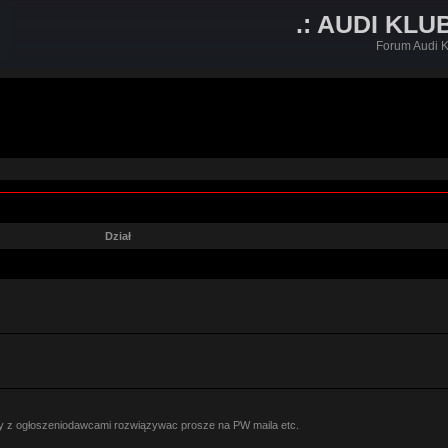
.: AUDI KLU
Forum Audi K
Dział
y z ogłoszeniodawcami rozwiązywac prosze na PW maila etc.