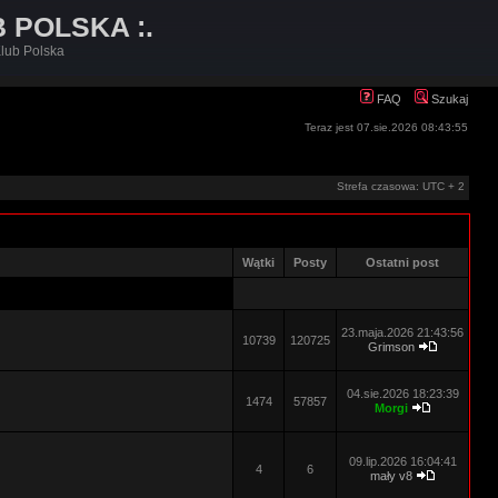
B POLSKA :.
lub Polska
FAQ
Szukaj
Teraz jest 07.sie.2026 08:43:55
Strefa czasowa: UTC + 2
Wątki
Posty
Ostatni post
23.maja.2026 21:43:56
10739
120725
Grimson
04.sie.2026 18:23:39
1474
57857
Morgi
09.lip.2026 16:04:41
4
6
mały v8