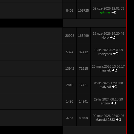
02.cze.2026 12:01:53
8409
109725
gitmar
18.cze.2026 14:20:49
20908
163499
Norbi
15.lip.2026 02:31:59
5374
37412
rodzynek
26.maja.2026 13:56:17
13942
71615
miastek
08.lip.2026 17:00:58
2849
17421
mały v8
29.lis.2024 08:10:29
1495
14941
enzoo
09.mar.2026 22:02:26
3787
49409
Maniekk2333