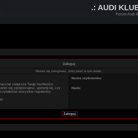
.: AUDI KLU
Forum Audi K
Zaloguj
Musisz się zalogować, żeby pisać w tym dziale.
Nazwa użytkownika:
znacznie zwiększa Twoje możliwości.
im się zarejestrujesz, upewnij się, czy
Hasło:
eczytałeś/aś wszystkie regulaminy
ci