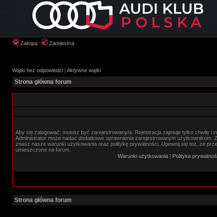
Zaloguj
Zarejestruj
Wątki bez odpowiedzi
|
Aktywne wątki
Strona główna forum
Aby się zalogować, musisz być zarejestrowany/a. Rejestracja zajmuje tylko chwilę i 
Administrator może nadać dodatkowe uprawnienia zarejestrowanym użytkownikom. Zan
znasz nasze warunki użytkowania oraz politykę prywatności. Upewnij się też, że prz
umieszczone na forum.
Warunki użytkowania
|
Polityka prywatnoś
Strona główna forum