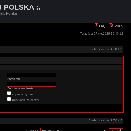
B POLSKA :.
lub Polska
FAQ
Szukaj
Teraz jest 07.sie.2026 16:40:12
Strefa czasowa: UTC + 2
Zarejestruj
Zapomniałem hasła
Zapamiętaj mnie
Ukryj mnie w tej sesji
Strefa czasowa: UTC + 2
Skocz do: