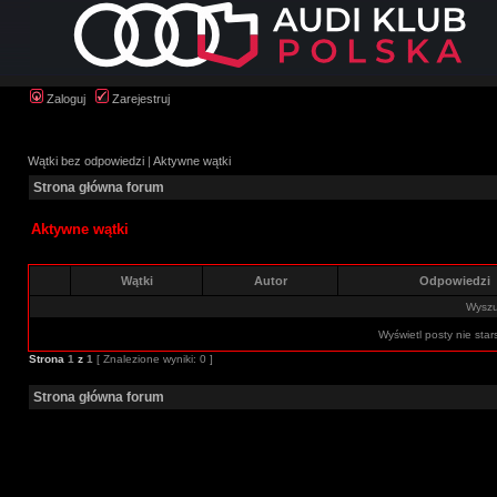
Zaloguj
Zarejestruj
Wątki bez odpowiedzi
|
Aktywne wątki
Strona główna forum
Aktywne wątki
Wątki
Autor
Odpowiedzi
Wyszuk
Wyświetl posty nie star
Strona
1
z
1
[ Znalezione wyniki: 0 ]
Strona główna forum