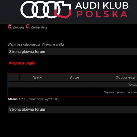
Zaloguj
Zarejestruj
Wątki bez odpowiedzi
|
Aktywne wątki
Strona główna forum
Aktywne wątki
Wątki
Autor
Odpowiedzi
Wyszuk
Wyświetl posty nie star
Strona
1
z
1
[ Znalezione wyniki: 0 ]
Strona główna forum