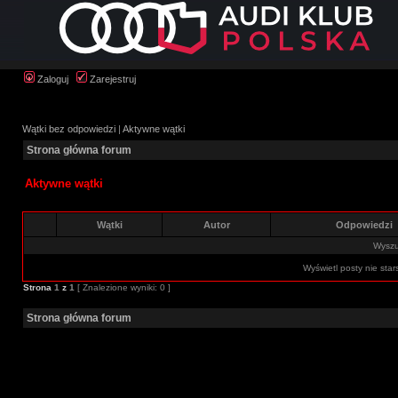
Zaloguj
Zarejestruj
Wątki bez odpowiedzi
|
Aktywne wątki
Strona główna forum
Aktywne wątki
Wątki
Autor
Odpowiedzi
Wyszuk
Wyświetl posty nie star
Strona
1
z
1
[ Znalezione wyniki: 0 ]
Strona główna forum