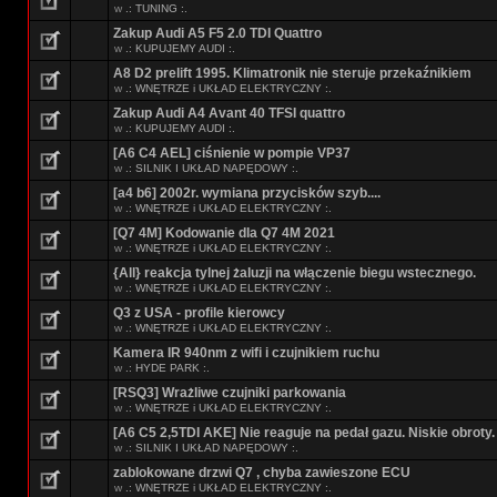
w
.: TUNING :.
Zakup Audi A5 F5 2.0 TDI Quattro
w
.: KUPUJEMY AUDI :.
A8 D2 prelift 1995. Klimatronik nie steruje przekaźnikiem
w
.: WNĘTRZE i UKŁAD ELEKTRYCZNY :.
Zakup Audi A4 Avant 40 TFSI quattro
w
.: KUPUJEMY AUDI :.
[A6 C4 AEL] ciśnienie w pompie VP37
w
.: SILNIK I UKŁAD NAPĘDOWY :.
[a4 b6] 2002r. wymiana przycisków szyb....
w
.: WNĘTRZE i UKŁAD ELEKTRYCZNY :.
[Q7 4M] Kodowanie dla Q7 4M 2021
w
.: WNĘTRZE i UKŁAD ELEKTRYCZNY :.
{All} reakcja tylnej żaluzji na włączenie biegu wstecznego.
w
.: WNĘTRZE i UKŁAD ELEKTRYCZNY :.
Q3 z USA - profile kierowcy
w
.: WNĘTRZE i UKŁAD ELEKTRYCZNY :.
Kamera IR 940nm z wifi i czujnikiem ruchu
w
.: HYDE PARK :.
[RSQ3] Wrażliwe czujniki parkowania
w
.: WNĘTRZE i UKŁAD ELEKTRYCZNY :.
[A6 C5 2,5TDI AKE] Nie reaguje na pedał gazu. Niskie obroty.
w
.: SILNIK I UKŁAD NAPĘDOWY :.
zablokowane drzwi Q7 , chyba zawieszone ECU
w
.: WNĘTRZE i UKŁAD ELEKTRYCZNY :.