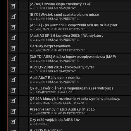
[2.7tdi] Urwana klapa chlodnicy EGR
w
.: SILNIK I UKŁAD NAPĘDOWY :.
[BYC] Wyciek spod czujnka oleju w misce
w
.: SILNIK I UKŁAD NAPĘDOWY :.
[A5 8T] - po włamaniu i odłączeniu acu nie działa pilot
w
.: WNĘTRZE i UKŁAD ELEKTRYCZNY :.
[Audi A3 8P 1,6 benzyna 2003r.] Wentylatory
w
.: SILNIK I UKŁAD NAPĘDOWY :.
CarPlay bezprzewodowe
w
.: WNĘTRZE i UKŁAD ELEKTRYCZNY :.
[3.0 TDI ASB] Analiza logów przepływomierza (MAF)
w
.: SILNIK I UKŁAD NAPĘDOWY :.
Audi Q5 2.0tdi 2019 - zblokowany dyfer
w
.: SILNIK I UKŁAD NAPĘDOWY :.
Audi A6c7 Biały dym z tłumika
w
.: SILNIK I UKŁAD NAPĘDOWY :.
Q7 4L Zawór ciśnienia wspomagania (servotronic)
w
.: ZAWIESZENIE i HAMULCE :.
Q5 80A kluczyk i rozebranie w celu wymiany obudowy.
w
.: WNĘTRZE i UKŁAD ELEKTRYCZNY :.
Przednie lampy matrix Audi a8 d4 2015
w
.: WNĘTRZE i UKŁAD ELEKTRYCZNY :.
Czy et30 wejdzie do A4B6 1bv
w
.: TUNING :.
Audi Q5 Błąd 00230