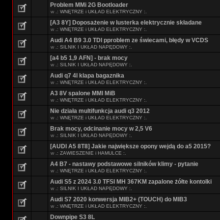
Problem MMi 2G Bootloader
w
.: WNĘTRZE i UKŁAD ELEKTRYCZNY :.
[A3 8Y] Doposażenie w lusterka elektrycznie składane
w
.: WNĘTRZE i UKŁAD ELEKTRYCZNY :.
Audi A4 B9 3.0 TDI pproblem ze świecami, błędy w VCDS
w
.: SILNIK I UKŁAD NAPĘDOWY :.
[a4 b5 1,9 AFN] - brak mocy
w
.: SILNIK I UKŁAD NAPĘDOWY :.
Audi q7 4l klapa bagaznika
w
.: WNĘTRZE i UKŁAD ELEKTRYCZNY :.
A3 8V spalone MMI MiB
w
.: WNĘTRZE i UKŁAD ELEKTRYCZNY :.
Nie działa multifunkcja audi q3 2012
w
.: WNĘTRZE i UKŁAD ELEKTRYCZNY :.
Brak mocy, odcinanie mocy w 2,5 V6
w
.: SILNIK I UKŁAD NAPĘDOWY :.
[AUDI A5 8T8] Jakie największe opony wejdą do a5 2015?
w
.: ZAWIESZENIE i HAMULCE :.
A4 B7 - nastawy podstawowe silników klimy - pytanie
w
.: WNĘTRZE i UKŁAD ELEKTRYCZNY :.
Audi S5 z 2024 3.0 TFSI MH 367KM zapalone żółte kontolki
w
.: SILNIK I UKŁAD NAPĘDOWY :.
Audi S7 2020 konwersja MIB2+ (TOUCH) do MIB3
w
.: WNĘTRZE i UKŁAD ELEKTRYCZNY :.
Downpipe S3 8L