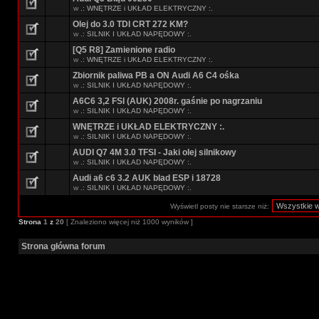
w
.: WNĘTRZE i UKŁAD ELEKTRYCZNY :.
Olej do 3.0 TDI CRT 272 KM?
w
.: SILNIK I UKŁAD NAPĘDOWY :.
[Q5 R8] Zamienione radio
w
.: WNĘTRZE i UKŁAD ELEKTRYCZNY :.
Zbiornik paliwa PB a ON Audi A6 C4 ośka
w
.: SILNIK I UKŁAD NAPĘDOWY :.
A6C6 3,2 FSI (AUK) 2008r. gaśnie po nagrzaniu
w
.: SILNIK I UKŁAD NAPĘDOWY :.
WNĘTRZE i UKŁAD ELEKTRYCZNY :.
w
.: SILNIK I UKŁAD NAPĘDOWY :.
AUDI Q7 4M 3.0 TFSI - Jaki olej silnikowy
w
.: SILNIK I UKŁAD NAPĘDOWY :.
Audi a6 c6 3.2 AUK blad ESP i 18728
w
.: SILNIK I UKŁAD NAPĘDOWY :.
Wyświetl posty nie starsze niż:
Strona
1
z
20
[ Znaleziono więcej niż 1000 wyników ]
Strona główna forum