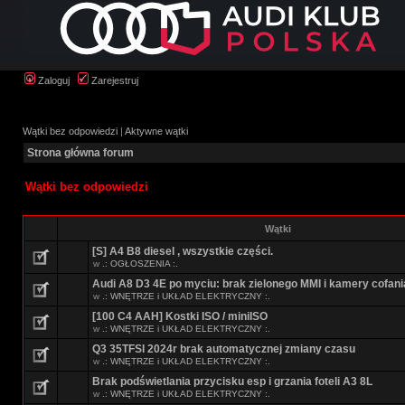
Zaloguj
Zarejestruj
Wątki bez odpowiedzi
|
Aktywne wątki
Strona główna forum
Wątki bez odpowiedzi
Wątki
[S] A4 B8 diesel , wszystkie części.
w
.: OGŁOSZENIA :.
Audi A8 D3 4E po myciu: brak zielonego MMI i kamery cofani
w
.: WNĘTRZE i UKŁAD ELEKTRYCZNY :.
[100 C4 AAH] Kostki ISO / miniISO
w
.: WNĘTRZE i UKŁAD ELEKTRYCZNY :.
Q3 35TFSI 2024r brak automatycznej zmiany czasu
w
.: WNĘTRZE i UKŁAD ELEKTRYCZNY :.
Brak podświetlania przycisku esp i grzania foteli A3 8L
w
.: WNĘTRZE i UKŁAD ELEKTRYCZNY :.