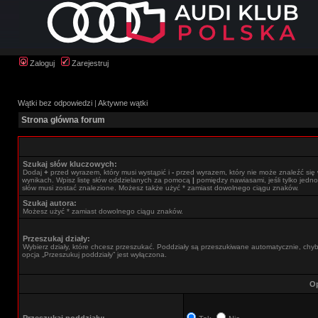
Zaloguj
Zarejestruj
Wątki bez odpowiedzi
|
Aktywne wątki
Strona główna forum
Szukaj słów kluczowych:
Dodaj
+
przed wyrazem, który musi wystąpić i
-
przed wyrazem, który nie może znaleźć się
wynikach. Wpisz listę słów oddzielanych za pomocą
|
pomiędzy nawiasami, jeśli tylko jedno
słów musi zostać znalezione. Możesz także użyć * zamiast dowolnego ciągu znaków.
Szukaj autora:
Możesz użyć * zamiast dowolnego ciągu znaków.
Przeszukaj działy:
Wybierz działy, które chcesz przeszukać. Poddziały są przeszukiwane automatycznie, chy
opcja „Przeszukuj poddziały” jest wyłączona.
Op