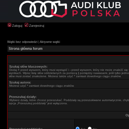
Zaloguj
Zarejestruj
Wątki bez odpowiedzi
|
Aktywne wątki
Strona główna forum
Szukaj słów kluczowych:
Dodaj
+
przed wyrazem, który musi wystąpić i
-
przed wyrazem, który nie może znaleźć się
wynikach. Wpisz listę słów oddzielanych za pomocą
|
pomiędzy nawiasami, jeśli tylko jedno
słów musi zostać znalezione. Możesz także użyć * zamiast dowolnego ciągu znaków.
Szukaj autora:
Możesz użyć * zamiast dowolnego ciągu znaków.
Przeszukaj działy:
Wybierz działy, które chcesz przeszukać. Poddziały są przeszukiwane automatycznie, chy
opcja „Przeszukuj poddziały” jest wyłączona.
Op