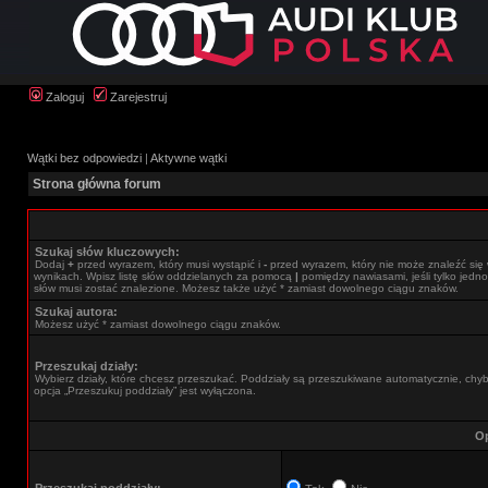
Zaloguj
Zarejestruj
Wątki bez odpowiedzi
|
Aktywne wątki
Strona główna forum
Szukaj słów kluczowych:
Dodaj
+
przed wyrazem, który musi wystąpić i
-
przed wyrazem, który nie może znaleźć się
wynikach. Wpisz listę słów oddzielanych za pomocą
|
pomiędzy nawiasami, jeśli tylko jedno
słów musi zostać znalezione. Możesz także użyć * zamiast dowolnego ciągu znaków.
Szukaj autora:
Możesz użyć * zamiast dowolnego ciągu znaków.
Przeszukaj działy:
Wybierz działy, które chcesz przeszukać. Poddziały są przeszukiwane automatycznie, chy
opcja „Przeszukuj poddziały” jest wyłączona.
Op