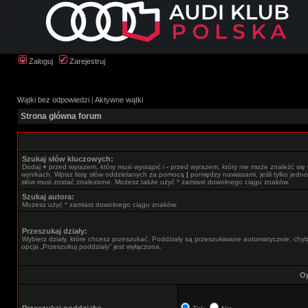
Zaloguj
Zarejestruj
Wątki bez odpowiedzi
|
Aktywne wątki
Strona główna forum
Szukaj słów kluczowych:
Dodaj
+
przed wyrazem, który musi wystąpić i
-
przed wyrazem, który nie może znaleźć się
wynikach. Wpisz listę słów oddzielanych za pomocą
|
pomiędzy nawiasami, jeśli tylko jedno
słów musi zostać znalezione. Możesz także użyć * zamiast dowolnego ciągu znaków.
Szukaj autora:
Możesz użyć * zamiast dowolnego ciągu znaków.
Przeszukaj działy:
Wybierz działy, które chcesz przeszukać. Poddziały są przeszukiwane automatycznie, chy
opcja „Przeszukuj poddziały” jest wyłączona.
Op