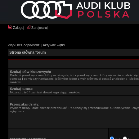
Zaloguj
Zarejestruj
Wątki bez odpowiedzi
|
Aktywne wątki
Strona główna forum
Szukaj słów kluczowych:
Dodaj
+
przed wyrazem, który musi wystąpić i
-
przed wyrazem, który nie może znaleźć się 
pomocą
|
pomiędzy nawiasami, jeśli tylko jedno z tych słów musi zostać znalezione. Może
znaków.
Szukaj autora:
Możesz użyć * zamiast dowolnego ciągu znaków.
Przeszukaj działy:
Wybierz działy, które chcesz przeszukać. Poddziały są przeszukiwane automatycznie, chyba
wyłączona.