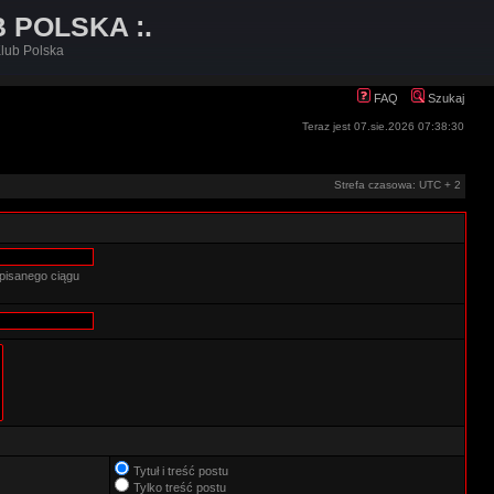
B POLSKA :.
lub Polska
FAQ
Szukaj
Teraz jest 07.sie.2026 07:38:30
Strefa czasowa: UTC + 2
pisanego ciągu
Tytuł i treść postu
Tylko treść postu