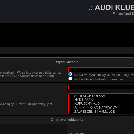
.: AUDI KLU
Forum Audi K
Wyszukiwanie
w wynikach. Wpisz listę słów oddzielanych za
Szukaj wszystkich wyrazów lub całego w
sz także użyć * zamiast dowolnego ciągu
Szukaj któregokolwiek z wyrazów
 że opcja „Przeszukuj poddziały” jest
Opcje wyszukiwania