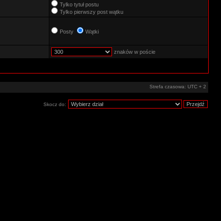
Tylko tytuł postu
Tylko pierwszy post wątku
Posty
Wątki
znaków w poście
Strefa czasowa: UTC + 2
Skocz do: