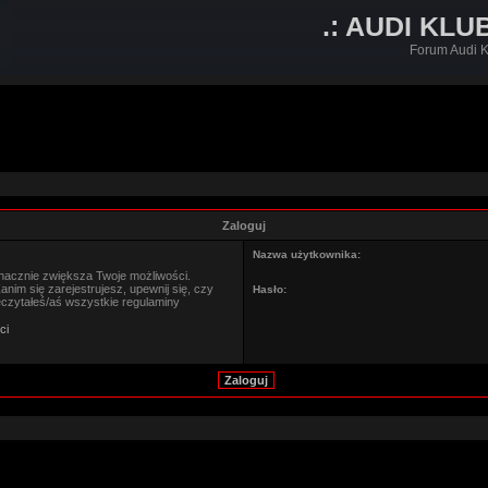
.: AUDI KLU
Forum Audi K
Zaloguj
Nazwa użytkownika:
znacznie zwiększa Twoje możliwości.
im się zarejestrujesz, upewnij się, czy
Hasło:
eczytałeś/aś wszystkie regulaminy
ci