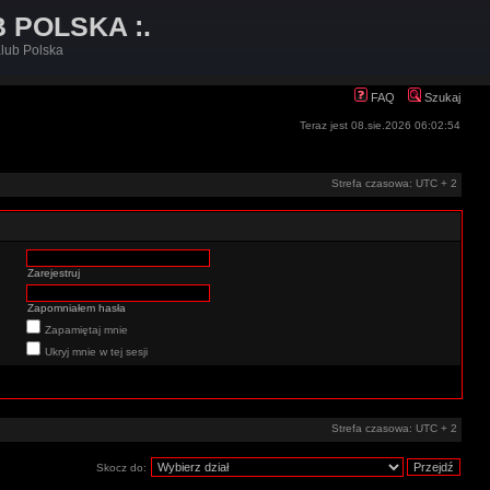
B POLSKA :.
lub Polska
FAQ
Szukaj
Teraz jest 08.sie.2026 06:02:54
Strefa czasowa: UTC + 2
Zarejestruj
Zapomniałem hasła
Zapamiętaj mnie
Ukryj mnie w tej sesji
Strefa czasowa: UTC + 2
Skocz do: