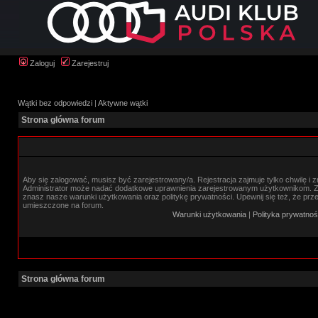
Zaloguj
Zarejestruj
Wątki bez odpowiedzi
|
Aktywne wątki
Strona główna forum
Aby się zalogować, musisz być zarejestrowany/a. Rejestracja zajmuje tylko chwilę i 
Administrator może nadać dodatkowe uprawnienia zarejestrowanym użytkownikom. Zan
znasz nasze warunki użytkowania oraz politykę prywatności. Upewnij się też, że prz
umieszczone na forum.
Warunki użytkowania
|
Polityka prywatnoś
Strona główna forum