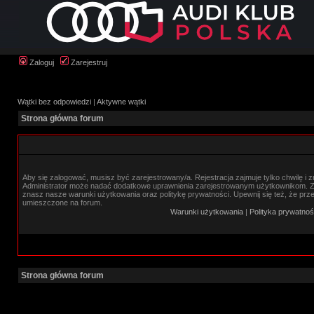
Zaloguj
Zarejestruj
Wątki bez odpowiedzi
|
Aktywne wątki
Strona główna forum
Aby się zalogować, musisz być zarejestrowany/a. Rejestracja zajmuje tylko chwilę i 
Administrator może nadać dodatkowe uprawnienia zarejestrowanym użytkownikom. Zan
znasz nasze warunki użytkowania oraz politykę prywatności. Upewnij się też, że prz
umieszczone na forum.
Warunki użytkowania
|
Polityka prywatnoś
Strona główna forum