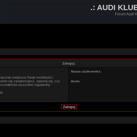
.: AUDI KLU
Forum Audi K
Zaloguj
Nazwa użytkownika:
znacznie zwiększa Twoje możliwości.
im się zarejestrujesz, upewnij się, czy
Hasło:
eczytałeś/aś wszystkie regulaminy
ci