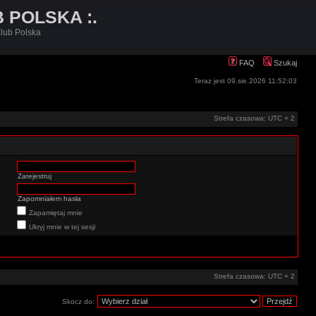
B POLSKA :.
lub Polska
FAQ
Szukaj
Teraz jest 09.sie.2026 11:52:03
Strefa czasowa: UTC + 2
Zarejestruj
Zapomniałem hasła
Zapamiętaj mnie
Ukryj mnie w tej sesji
Strefa czasowa: UTC + 2
Skocz do: