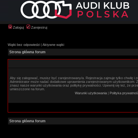
Zaloguj
Zarejestruj
Wątki bez odpowiedzi
|
Aktywne wątki
Strona główna forum
Aby się zalogować, musisz być zarejestrowany/a. Rejestracja zajmuje tylko chwilę i 
Administrator może nadać dodatkowe uprawnienia zarejestrowanym użytkownikom. Zan
znasz nasze warunki użytkowania oraz politykę prywatności. Upewnij się też, że prz
umieszczone na forum.
Warunki użytkowania
|
Polityka prywatnoś
Strona główna forum