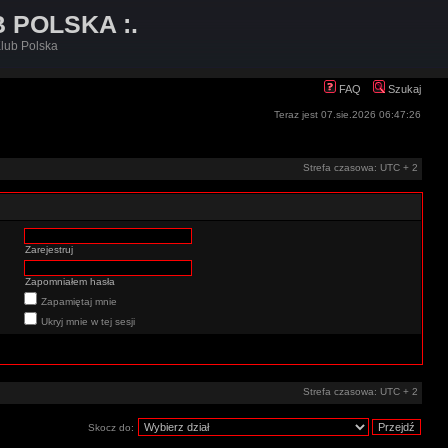
B POLSKA :.
lub Polska
FAQ
Szukaj
Teraz jest 07.sie.2026 06:47:26
Strefa czasowa: UTC + 2
Zarejestruj
Zapomniałem hasła
Zapamiętaj mnie
Ukryj mnie w tej sesji
Strefa czasowa: UTC + 2
Skocz do: