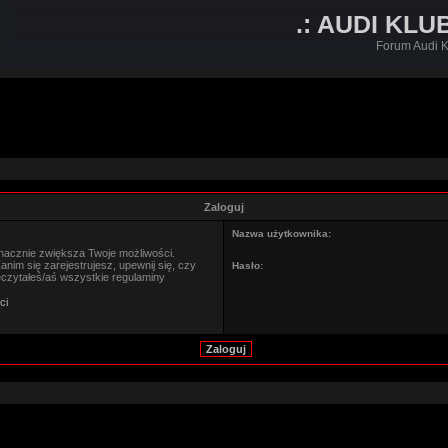
.: AUDI KLU
Forum Audi K
Zaloguj
Nazwa użytkownika:
znacznie zwiększa Twoje możliwości.
im się zarejestrujesz, upewnij się, czy
Hasło:
eczytałeś/aś wszystkie regulaminy
ci