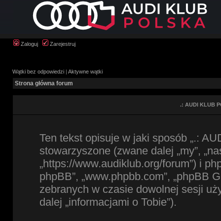
Zaloguj
Zarejestruj
Wątki bez odpowiedzi
|
Aktywne wątki
Strona główna forum
.: AUDI KLUB P
Ten tekst opisuje w jaki sposób „.: A
stowarzyszone (zwane dalej „my”, „na
„https://www.audiklub.org/forum”) i ph
phpBB”, „www.phpbb.com”, „phpBB Gro
zebranych w czasie dowolnej sesji u
dalej „informacjami o Tobie”).