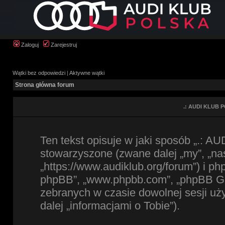
Zaloguj
Zarejestruj
Wątki bez odpowiedzi
|
Aktywne wątki
Strona główna forum
.: AUDI KLUB P
Ten tekst opisuje w jaki sposób „.: A
stowarzyszone (zwane dalej „my”, „na
„https://www.audiklub.org/forum”) i ph
phpBB”, „www.phpbb.com”, „phpBB Gro
zebranych w czasie dowolnej sesji u
dalej „informacjami o Tobie”).