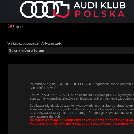
Zaloguj
Wątki bez odpowiedzi
|
Aktywne wątki
Strona główna forum
Rejestrując się na „.: AUDI KLUB POLSKA :.” zgadzasz się na poniższe w
tym poinformować.
Forum „.: AUDI KLUB POLSKA :.” działa na skrypcie phpBB, wydanym na 
autorzy nie kontrolują tekstów zamieszczanych w Internecie za pomocą
Zgadzasz się nie pisać żadnych wypowiedzi o charakterze obraźliwym
zbanowany na zawsze, a Twój dostawca internetu powiadomiony o Twoi
na zapisywanie wszystkich informacji, które podajesz, w bazie danyc
wykradzenie danych.
Na forum obowiązuje kompletny zakaz reklamy, bezpośredniej ora
Posty zawierające reklame mogą zostać skasowane, a użytkownik