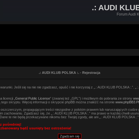
.: AUDI KLU
Forum Audi K
.: AUDI KLUB POLSKA :. - Rejestracja
arunki. Jeśli się na nie nie zgadzasz, opuść i nie korzystaj z „.: AUDI KLUB POLSKA :.”. „
licencji „
General Public License
” (zwanej też „GPL”) i możliwym do pobrania ze strony
www
 tego skryptu. Więcej informacji o skrypcie phpBB można znaleźć na stronie
www.phpBB3.P
, oszczerczym, propagującym treści niezgodne z polskim prawem lub naruszających cudze 
m zachowaniu. Zgadzasz się, że „.: AUDI KLUB POLSKA :.” ma prawo w każdej chwili usuną
h. Dane te nie będą przekazywane nikomu bez Twojej zgody, ale ani „.: AUDI KLUB POLSKA :
z pośredniej!
 zbanowany bądź usunięty bez ostrzeżenia!