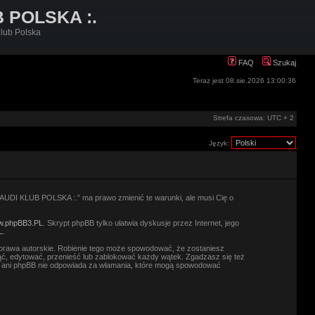
B POLSKA :.
lub Polska
FAQ
Szukaj
Teraz jest 08.sie.2026 13:00:36
Strefa czasowa: UTC + 2
Język:
.: AUDI KLUB POLSKA :.” ma prawo zmienić te warunki, ale musi Cię o
.phpBB3.PL
. Skrypt phpBB tylko ułatwia dyskusje przez Internet, jego
L
.
prawa autorskie. Robienie tego może spowodować, że zostaniesz
ć, edytować, przenieść lub zablokować każdy wątek. Zgadzasz się też
.” ani phpBB nie odpowiada za włamania, które mogą spowodować