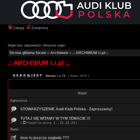
Zaloguj
Zarejestruj
Wątki bez odpowiedzi
|
Aktywne wątki
Strona główna forum
»
Archiwum
»
.: ARCHIWUM t.i.pl :.
.: ARCHIWUM t.i.pl :.
Strona
1
z
78
[ Wątki: 3870 ]
Wątki
Ogłoszenia
STOWARZYSZENIE Audi Klub Polska - Zapraszamy!
TUTAJ SIĘ WITAMY W TYM TEMACIE !!!
[
Przejdź na stronę:
1
...
21
,
22
,
23
]
Wątki
ktos tu jeszcze zaglada ???