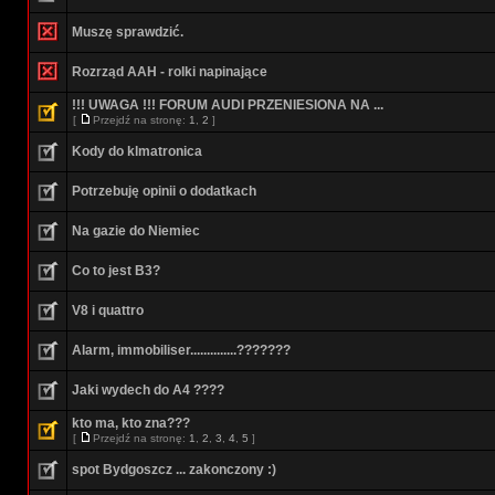
Muszę sprawdzić.
Rozrząd AAH - rolki napinające
!!! UWAGA !!! FORUM AUDI PRZENIESIONA NA ...
[
Przejdź na stronę:
1
,
2
]
Kody do klmatronica
Potrzebuję opinii o dodatkach
Na gazie do Niemiec
Co to jest B3?
V8 i quattro
Alarm, immobiliser..............???????
Jaki wydech do A4 ????
kto ma, kto zna???
[
Przejdź na stronę:
1
,
2
,
3
,
4
,
5
]
spot Bydgoszcz ... zakonczony :)