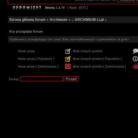
Strona
1
z
78
[ Wątki: 3870 ]
Strona główna forum
»
Archiwum
»
.: ARCHIWUM t.i.pl :.
Kto przegląda forum
Użytkownicy przeglądający ten dział: Brak zidentyfikowanych użytkowników i 9 gości
Nowe posty
Brak nowych postów
Nowe posty [ Popularne ]
Brak nowych postów [ Popularne ]
Nowe posty [ Zablokowane ]
Brak nowych postów [ Zablokowane ]
Szukaj: