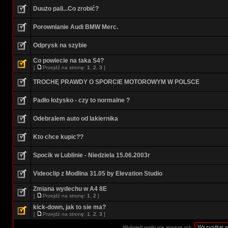
Duużo pali...Co zrobić?
Porownianie Audi BMW Merc.
Odprysk na szybie
Co powiecie na taka S4?
[
Przejdź na stronę:
1
,
2
,
3
]
TROCHĘ PRAWDY O SPORCIE MOTOROWYM W POLSCE
Padło łożysko - czy to normalne ?
Odebralem auto od lakiernika
Kto chce kupic??
Spocik w Lublinie - Niedziela 15.06.2003r
Videoclip z Modlina 31.05 by Elevation Studio
Zmiana wydechu w A4 8E
[
Przejdź na stronę:
1
,
2
]
kick-down, jak to sie ma?
[
Przejdź na stronę:
1
,
2
,
3
]
Wyświetl wątki nie starsze niż: