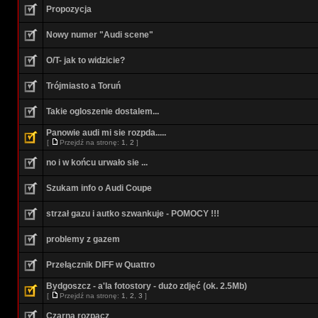
Propozycja
Nowy numer "Audi scene"
O/T- jak to widzicie?
Trójmiasto a Toruń
Takie ogloszenie dostalem...
Panowie audi mi sie rozpda.....
[
Przejdź na stronę:
1
,
2
]
no i w końcu urwało sie ...
Szukam info o Audi Coupe
strzał gazu i autko szwankuje - POMOCY !!!
problemy z gazem
Przełącznik DIFF w Quattro
Bydgoszcz - a'la fotostory - dużo zdjęć (ok. 2.5Mb)
[
Przejdź na stronę:
1
,
2
,
3
]
Czarna rozpacz