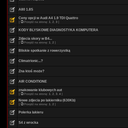
A80 1.8S
Ceny opcji w Audi A4 1.9 TDI Quattro
[
Przejdź na stronę:
1
,
2
,
3
]
KODY BLYSKOWE DIAGNOSTYKA KOMPUTERA
Zdjecia skory w B4...
[
Przejdź na stronę:
1
,
2
]
Bliskie spotkanie z rowerzystką
Climatrionic...?
Zna ktoś może?
AIR CONDITIONE
znakowanie klubowych aut
[
Przejdź na stronę:
1
,
2
,
3
,
4
]
Nowe zdjecia po lakierniku (630Kb)
[
Przejdź na stronę:
1
,
2
]
Polerka lakieru
S4 z wrocka