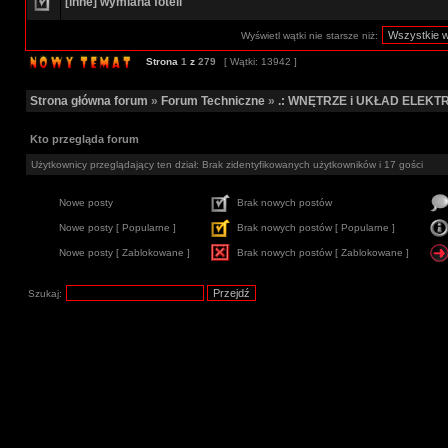
[inne] wymiana foteli
Wyświetl wątki nie starsze niż:
Strona
1
z
279
[ Wątki: 13942 ]
Strona główna forum
»
Forum Techniczne
»
.: WNĘTRZE i UKŁAD ELEKTR
Kto przegląda forum
Użytkownicy przeglądający ten dział: Brak zidentyfikowanych użytkowników i 17 gości
Nowe posty
Brak nowych postów
Nowe posty [ Popularne ]
Brak nowych postów [ Popularne ]
Nowe posty [ Zablokowane ]
Brak nowych postów [ Zablokowane ]
Szukaj: