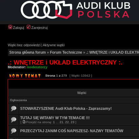
Zaloguj
Zarejestruj
Wątki bez odpowiedzi
|
Aktywne wątki
Strona główna forum
»
Forum Techniczne
»
.: WNĘTRZE i UKŁAD ELEKTR
.: WNĘTRZE i UKŁAD ELEKTRYCZNY :.
Moderator:
moderatorzy
Strona
1
z
279
[ Wątki: 13942 ]
Wątki
Ogłoszenia
STOWARZYSZENIE Audi Klub Polska - Zapraszamy!
TUTAJ SIĘ WITAMY W TYM TEMACIE !!!
[
Przejdź na stronę:
1
...
21
,
22
,
23
]
PRZECZYTAJ ZANIM COŚ NAPISZESZ- NAZWY TEMATÓW