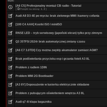
Wątki
[A6 C5] Profesjonalny montaż CB radio - Tutorial
[
Przejdź na stronę:
1
,
2
]
Audi A8 D3 4E po myciu: brak zielonego MMI i kamery cofania
[100 C4 AAH] Kostki ISO / miniISO
RNSE LED – tryb serwisowy (japoński ekran) tylko przy zimnym
Q3 35TFSI 2024r brak automatycznej zmiany czasu
[A6 C7 3.0TDI] Czy można zwykły akumulator zamiast AGM?
Brak podświetlania przycisku esp i grzania foteli A3 8L
Problem z radiem 1DIN
Problem MMi 2G Bootloader
[A3 8Y] Doposażenie w lusterka elektrycznie składane
Problem z pulsującym oświetleniem wnętrza A3 8L
Audi q7 4l klapa bagaznika