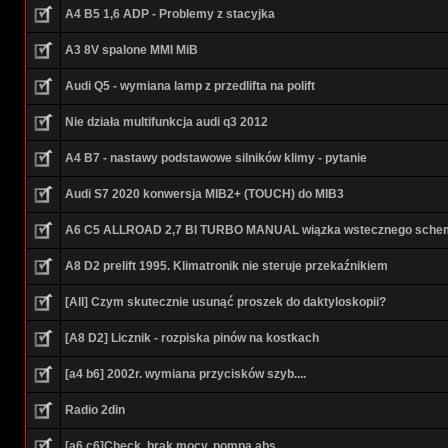
A4 B5 1,6 ADP - Problemy z stacyjka
A3 8V spalone MMI MiB
Audi Q5 - wymiana lamp z przedlifta na polift
Nie działa multifunkcja audi q3 2012
A4 B7 - nastawy podstawowe silników klimy - pytanie
Audi S7 2020 konwersja MIB2+ (TOUCH) do MIB3
A6 C5 ALLROAD 2,7 BI TURBO MANUAL wiązka wstecznego sche
A8 D2 prelift 1995. Klimatronik nie steruje przekaźnikiem
[All] Czym skutecznie usunąć proszek do daktyloskopii?
[A8 D2] Licznik - rozpiska pinów na kostkach
[a4 b6] 2002r. wymiana przycisków szyb....
Radio 2din
[a6 c6]Check, brak mocy, pompa abs.