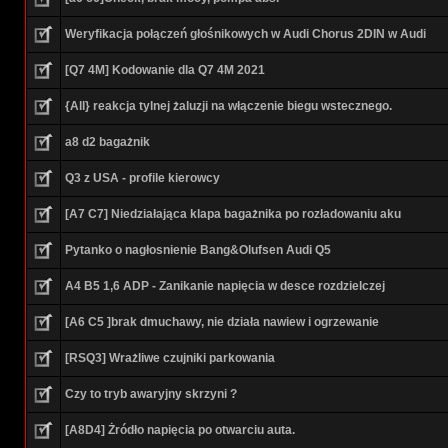
Weryfikacja połączeń głośnikowych w Audi Chorus 2DIN w Audi
[Q7 4M] Kodowanie dla Q7 4M 2021
{All} reakcja tylnej żaluzji na włączenie biegu wstecznego.
a8 d2 bagażnik
Q3 z USA - profile kierowcy
[A7 C7] Niedziałająca klapa bagażnika po rozładowaniu aku
Pytanko o nagłosnienie Bang&Olufsen Audi Q5
A4 B5 1,6 ADP - Zanikanie napięcia w desce rozdzielczej
[A6 C5 ]brak dmuchawy, nie działa nawiew i ogrzewanie
[RSQ3] Wrażliwe czujniki parkowania
Czy to tryb awaryjny skrzyni ?
[A8D4] Żródło napięcia po otwarciu auta.