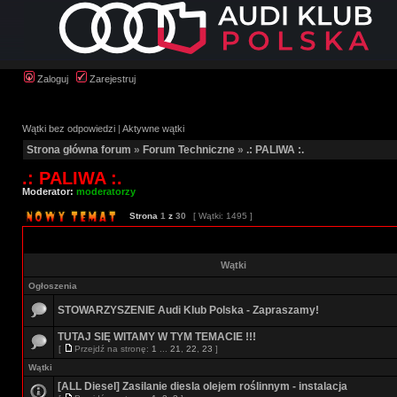
Zaloguj
Zarejestruj
Wątki bez odpowiedzi
|
Aktywne wątki
Strona główna forum
»
Forum Techniczne
»
.: PALIWA :.
.: PALIWA :.
Moderator:
moderatorzy
Strona
1
z
30
[ Wątki: 1495 ]
Wątki
Ogłoszenia
STOWARZYSZENIE Audi Klub Polska - Zapraszamy!
TUTAJ SIĘ WITAMY W TYM TEMACIE !!!
[
Przejdź na stronę:
1
...
21
,
22
,
23
]
Wątki
[ALL Diesel] Zasilanie diesla olejem roślinnym - instalacja