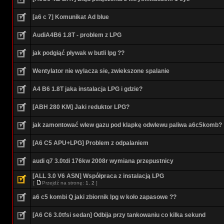
[a6 c 7] Komunikat Ad blue
AudiA4B6 1.8T - problem z LPG
jak podgiąć pływak w butli lpg ??
Wentylator nie wylacza sie, zwiekszone spalanie
A4 B6 1.8T jaka instalacja LPG i gdzie?
[ABH 280 KM] Jaki reduktor LPG?
jak zamontować wlew gazu pod klapkę odwlewu paliwa a6c5komb?
[A6 C5 APU+LPG] Problem z odpalaniem
audi q7 3.0tdi 176kw 2008r wymiana przepustnicy
[ALL 3.0 V6 ASN] Współpraca z instalacją LPG
[
Przejdź na stronę:
1
,
2
]
a6 c5 kombi Q jaki zbiornik lpg w koło zapasowe ??
[A6 C6 3.0tfsi sedan] Odbija przy tankowaniu co kilka sekund