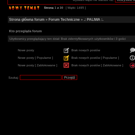
Strona
1
z
30
[ Wątki: 1495 ]
Strona główna forum
»
Forum Techniczne
»
.: PALIWA :.
Kto przegląda forum
Użytkownicy przeglądający ten dział: Brak zidentyfikowanych użytkowników i 3 gości
Nowe posty
Brak nowych postów
Nowe posty [ Popularne ]
Brak nowych postów [ Popularne ]
Nowe posty [ Zablokowane ]
Brak nowych postów [ Zablokowane ]
Szukaj: