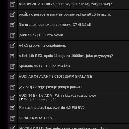
Audi a5 2012 3.0tdi v6 cduc. Wyciek z listwy wtryskowej?
prośba o poradę w sprawie pompy paliwa a6 c5 benzyna
Nie pracuje pompka przelewowa Q7 4l 3.0tdi
[audi a6 c7] 190 ultra avant
A6 c5 problem z odpalaniem.
A4b6 1.8t BEX, spala 1l oleju na 1000km, jaka przyczyną?
Spalanie do 17L/100 po mieście
AUDI A6 C6 AVANT 3.0TDI 225KM SPALANIE
[2,2 KU] z czego pasuje pompa paliwa?
AUDI 80 B4 1.6 ADA - Wtryskiwacz rozruchowy
[
Przejdź na stronę:
1
,
2
]
Montaż instalacji gazowej do 4.2 FSI BVJ
80 B4 1.6 ADA + LPG
[A6C6 4.2 BAT] Błąd połączenia z wtryskiwaczem 1 cyl.