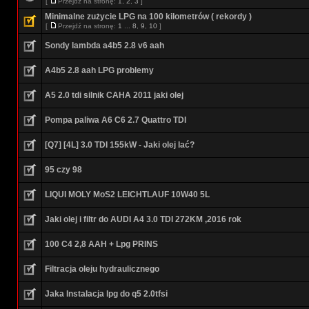
[
Przejdź na stronę:
1
,
2
,
3
]
Minimalne zużycie LPG na 100 kilometrów ( rekordy )
[
Przejdź na stronę:
1
...
8
,
9
,
10
]
Sondy lambda a4b5 2.8 v6 aah
A4b5 2.8 aah LPG problemy
A5 2.0 tdi silnik CAHA 2011 jaki olej
Pompa paliwa A6 C6 2.7 Quattro TDI
[Q7] [4L] 3.0 TDI 155kW - Jaki olej lać?
95 czy 98
LIQUI MOLY MoS2 LEICHTLAUF 10W40 5L
Jaki olej i filtr do AUDI A4 3.0 TDI 272KM ,2016 rok
100 C4 2,8 AAH + Lpg PRINS
Filtracja oleju hydraulicznego
Jaka Instalacja lpg do q5 2.0tfsi