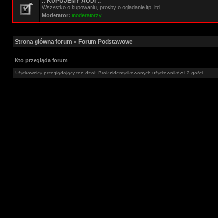
.: KUPUJEMY AUDI :.
Wszystko o kupowaniu, prosby o ogladanie itp. itd.
Moderator:
moderatorzy
Strona główna forum
»
Forum Podstawowe
Kto przegląda forum
Użytkownicy przeglądający ten dział: Brak zidentyfikowanych użytkowników i 3 gości