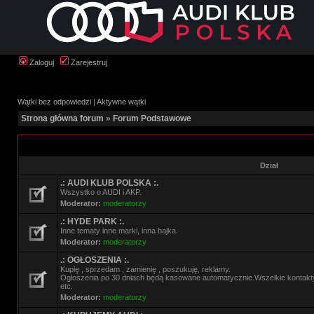
Zaloguj
Zarejestruj
Wątki bez odpowiedzi
|
Aktywne wątki
Strona główna forum
»
Forum Podstawowe
Dział
.: AUDI KLUB POLSKA :.
Wszystko o AUDI i AKP.
Moderator:
moderatorzy
.: HYDE PARK :.
Inne tematy inne marki, inna bajka.
Moderator:
moderatorzy
.: OGŁOSZENIA :.
Kupię , sprzedam , zamienię , poszukuję, reklamy.
Ogłoszenia po 30 dniach będą kasowane automatycznie.Wszelkie kontak
etc.
Moderator:
moderatorzy