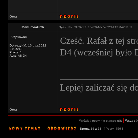
Góra
ManFromUrth
Tytuł:
Re: TUTAJ SIĘ WITAMY W TYM TEMACIE !!!
Użytkownik
Cześć. Rafał z tej s
Dołączył(a):
10.paź.2022
21:15:48
D4 (wcześniej było 
Posty:
1
Auto:
A8 D4
________________
Lepiej zaliczać się d
Góra
Wyświetl posty nie starsze niż:
Strona
19
z
23
[ Posty: 456 ]