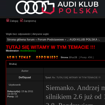
Zaloguj
Zarejestruj
Wątki bez odpowiedzi
|
Aktywne wątki
Strona główna forum
»
Forum Podstawowe
»
.: AUDI KLUB POLSKA :.
TUTAJ SIĘ WITAMY W TYM TEMACIE !!!
Moderator:
moderatorzy
Strona
19
z
23
[ Posty: 456 ]
Drukuj
Autor
DefSquad
Tytuł:
Re: TUTAJ SIĘ WITAMY W TYM TEMACIE !!!
Użytkownik
Siemanko. Andrzej m
Dołączył(a):
15.lip.2011
16:09:56
silnikiem 2.6 już od
Posty:
10