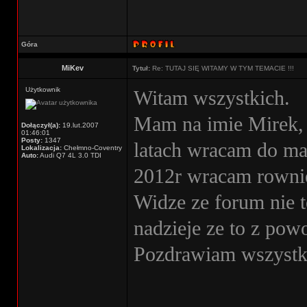
Góra
MiKev
Tytuł:
Re: TUTAJ SIĘ WITAMY W TYM TEMACIE !!!
Użytkownik
Witam wszystkich.
Mam na imie Mirek, 
Dołączył(a):
19.lut.2007
01:46:01
Posty:
1347
latach wracam do ma
Lokalizacja:
Chełmno-Coventry
Auto:
Audi Q7 4L 3.0 TDI
2012r wracam rownie
Widze ze forum nie t
nadzieje ze to z pow
Pozdrawiam wszystk
________________