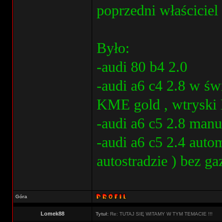
poprzedni właściciel 
Było:
-audi 80 b4 2.0
-audi a6 c4 2.8 w św
KME gold , wtryski 
-audi a6 c5 2.8 manu
-audi a6 c5 2.4 autom
autostradzie ) bez ga
Góra
Lomek88
Tytuł:
Re: TUTAJ SIĘ WITAMY W TYM TEMACIE !!!