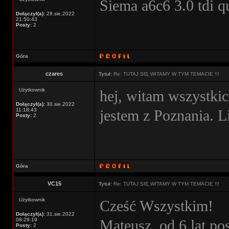
Siema a6c6 3.0 tdi q
Dołączył(a):
28.sie.2022
21:50:43
Posty:
2
Góra
czares
Tytuł:
Re: TUTAJ SIĘ WITAMY W TYM TEMACIE !!!
Użytkownik
hej, witam wszystkic
Dołączył(a):
30.sie.2022
11:18:43
jestem z Poznania. 
Posty:
2
Góra
VC15
Tytuł:
Re: TUTAJ SIĘ WITAMY W TYM TEMACIE !!!
Użytkownik
Cześć Wszystkim!
Dołączył(a):
31.sie.2022
08:29:19
Mateusz, od 6 lat po
Posty:
2