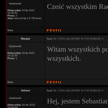
Użytkownik
Cześć wszystkim Rad
Dołączył(a):
24.lip.2022
16:50:51
Posty:
2
Auto:
Audi a3 8p 2.0 TDI bmm
Góra
Macgar
Tytuł:
Re: TUTAJ SIĘ WITAMY W TYM TEMACIE !!!
Użytkownik
Witam wszystkich p
Dołączył(a):
26.lip.2022
23:10:30
wszystkich.
Posty:
1
Góra
Sebaxx
Tytuł:
Re: TUTAJ SIĘ WITAMY W TYM TEMACIE !!!
Użytkownik
Hej, jestem Sebasti
Dołączył(a):
04.sie.2022
20:54:54