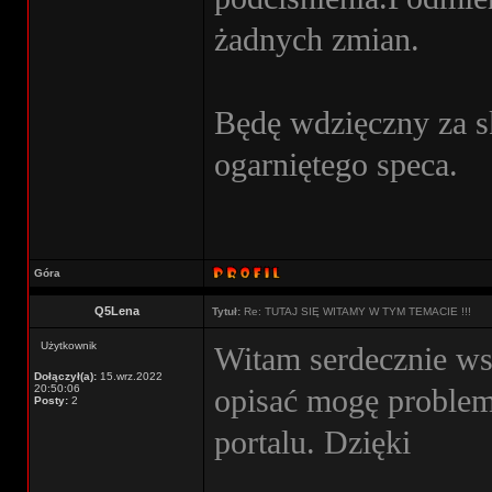
żadnych zmian.
Będę wdzięczny za s
ogarniętego speca.
Góra
Q5Lena
Tytuł:
Re: TUTAJ SIĘ WITAMY W TYM TEMACIE !!!
Użytkownik
Witam serdecznie ws
Dołączył(a):
15.wrz.2022
20:50:06
opisać mogę problem
Posty:
2
portalu. Dzięki