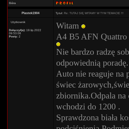
Góra
Plastek1904
Tytuł:
Re: TUTAJ SIĘ WITAMY W TYM TEMACIE !!!
Użytkownik
Witam
Dołączył(a):
19.lip.2022
09:53:08
A4 B5 AFN Quattro
Posty:
2
Nie bardzo radzę so
odpowiednią poradę.
Auto nie reaguje na 
świec żarowych,świe
zbiornika.Odpala na 
wchodzi do 1200 .
Sprawdzona biała k
podciśnienia.Podmie