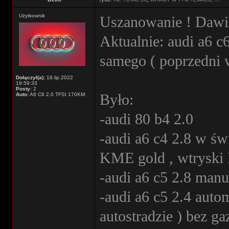
Użytkownik
Uszanowanie ! Dawid
Aktualnie: audi a6 
samego ( poprzedni w
Dołączył(a):
18.lip.2022
19:59:33
Posty:
2
Było:
Auto:
A6 C6 2.0 TFSI 170KM
-audi 80 b4 2.0
-audi a6 c4 2.8 w św
KME gold , wtryski 
-audi a6 c5 2.8 manu
-audi a6 c5 2.4 autom
autostradzie ) bez ga