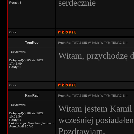
serdecznie
Posty:
3
Góra
TomKop
Tytuł:
Re: TUTAJ SIĘ WITAMY W TYM TEMACIE !!!
Użytkownik
Witam, przychodzę d
Dołączył(a):
05.sie.2022
17:42:09
Posty:
2
Góra
KamRad
Tytuł:
Re: TUTAJ SIĘ WITAMY W TYM TEMACIE !!!
Użytkownik
Witam jestem Kamil 
Dołączył(a):
09.sie.2022
10:51:54
wcześniej posiadałem
Posty:
1
Lokalizacja:
Mönchengladbach
Auto:
Audi S5 V6
Pozdrawiam.