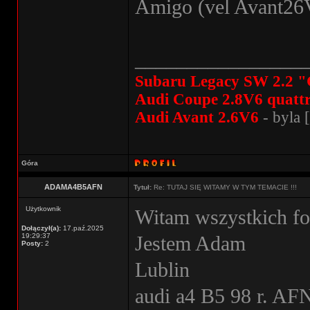
Amigo (vel Avant26
________________
Subaru Legacy SW 2.2 "
Audi Coupe 2.8V6 quatt
Audi Avant 2.6V6
- byla [
Góra
ADAMA4B5AFN
Tytuł:
Re: TUTAJ SIĘ WITAMY W TYM TEMACIE !!!
Użytkownik
Witam wszystkich f
Dołączył(a):
17.paź.2025
19:29:37
Jestem Adam
Posty:
2
Lublin
audi a4 B5 98 r. AF