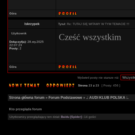
Góra
lskrzypek
Tytuł:
Re: TUTAJ SIĘ WITAMY W TYM TEMACIE !!!
Użytkownik
Cześć wszystkim
Dołączył(a):
28.sty.2025
22:07:23
Posty:
2
Góra
Wyświetl posty nie starsze niż:
Strona
23
z
23
[ Posty: 456 ]
Strona główna forum
»
Forum Podstawowe
»
.: AUDI KLUB POLSKA :.
Kto przegląda forum
Użytkownicy przeglądający ten dział:
Baidu [Spider]
i 14 gości