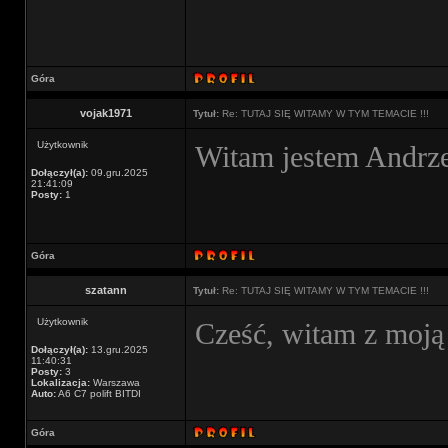
Góra
vojak1971
Tytuł:
Re: TUTAJ SIĘ WITAMY W TYM TEMACIE !!!
Użytkownik
Witam jestem Andrz
Dołączył(a):
09.gru.2025
21:41:09
Posty:
1
Góra
szatann
Tytuł:
Re: TUTAJ SIĘ WITAMY W TYM TEMACIE !!!
Użytkownik
Cześć, witam z moją 
Dołączył(a):
13.gru.2025
11:40:31
Posty:
3
Lokalizacja:
Warszawa
Auto:
A6 C7 polift BITDI
Góra