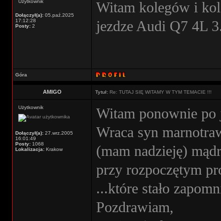
Użytkownik
Witam kolegów i kol
Dołączył(a):
05.paź.2025
17:12:28
jezdze Audi Q7 4L 3
Posty:
2
Góra
AMIGO
Tytuł:
Re: TUTAJ SIĘ WITAMY W TYM TEMACIE !!!
Użytkownik
Witam ponownie po j
Wraca syn marnotraw
Dołączył(a):
27.wrz.2005
16:01:49
Posty:
1068
(mam nadzieję) mądr
Lokalizacja:
Krakow
przy rozpoczętym pr
...które stało zapom
Pozdrawiam,