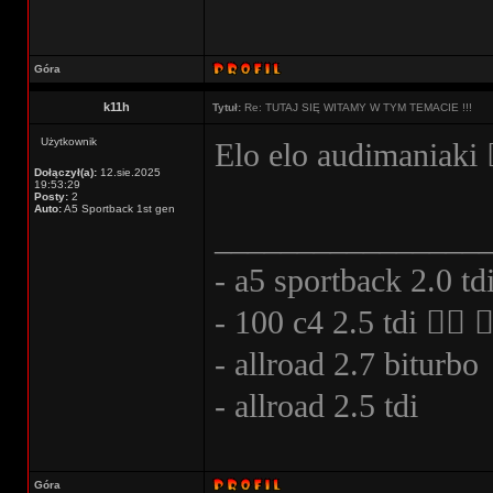
Góra
k11h
Tytuł:
Re: TUTAJ SIĘ WITAMY W TYM TEMACIE !!!
Użytkownik
Elo elo audimaniaki
Dołączył(a):
12.sie.2025
19:53:29
Posty:
2
Auto:
A5 Sportback 1st gen
________________
- a5 sportback 2.0 tdi
- 100 c4 2.5 tdi ⠀⃝ 
- allroad 2.7 biturbo
- allroad 2.5 tdi
Góra