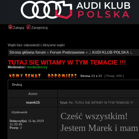
Zaloguj
Zarejestruj
Wątki bez odpowiedzi
|
Aktywne wątki
Strona główna forum
»
Forum Podstawowe
»
.: AUDI KLUB POLSKA :.
TUTAJ SIĘ WITAMY W TYM TEMACIE !!!
Moderator:
moderatorzy
Strona
23
z
23
[ Posty: 456 ]
Drukuj
Autor
marek15
Tytuł:
Re: TUTAJ SIĘ WITAMY W TYM TEMACIE !!!
Użytkownik
Cześć wszystkim!
Dołączył(a):
11.lip.2025
11:33:46
Jestem Marek i mam 
Posty:
2