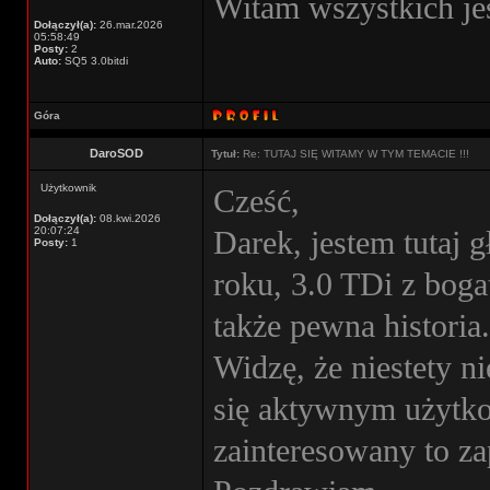
Witam wszystkich jes
Dołączył(a):
26.mar.2026
05:58:49
Posty:
2
Auto:
SQ5 3.0bitdi
Góra
DaroSOD
Tytuł:
Re: TUTAJ SIĘ WITAMY W TYM TEMACIE !!!
Użytkownik
Cześć,
Dołączył(a):
08.kwi.2026
20:07:24
Darek, jestem tutaj 
Posty:
1
roku, 3.0 TDi z bog
także pewna historia.
Widzę, że niestety n
się aktywnym użytko
zainteresowany to z