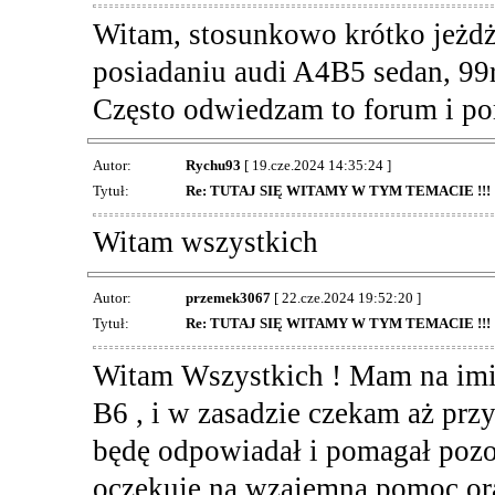
Witam, stosunkowo krótko jeżd
posiadaniu audi A4B5 sedan, 99r,
Często odwiedzam to forum i po
Autor:
Rychu93
[ 19.cze.2024 14:35:24 ]
Tytuł:
Re: TUTAJ SIĘ WITAMY W TYM TEMACIE !!!
Witam wszystkich
Autor:
przemek3067
[ 22.cze.2024 19:52:20 ]
Tytuł:
Re: TUTAJ SIĘ WITAMY W TYM TEMACIE !!!
Witam Wszystkich ! Mam na imi
B6 , i w zasadzie czekam aż prz
będę odpowiadał i pomagał pozos
oczekuje na wzajemną pomoc or