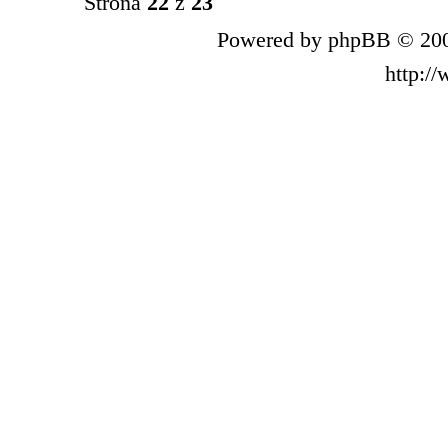
Strona
22
z
23
Powered by phpBB © 200
http:/