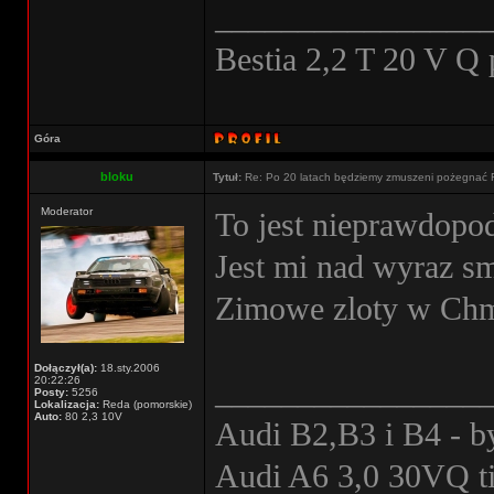
________________
Bestia 2,2 T 20 V Q
Góra
bloku
Tytuł:
Re: Po 20 latach będziemy zmuszeni pożegnać 
Moderator
To jest nieprawdopod
Jest mi nad wyraz s
Zimowe zloty w Chmi
Dołączył(a):
18.sty.2006
20:22:26
________________
Posty:
5256
Lokalizacja:
Reda (pomorskie)
Auto:
80 2,3 10V
Audi B2,B3 i B4 - b
Audi A6 3,0 30VQ ti