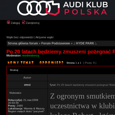
Zaloguj
Zarejestruj
Wątki bez odpowiedzi
|
Aktywne wątki
Strona główna forum
»
Forum Podstawowe
»
.: HYDE PARK :.
Po 20 latach będziemy zmuszeni pożegnać 
Moderator:
moderatorzy
Strona
1
z
1
[ Posty: 8 ]
Drukuj
Autor
emsi
Tytuł:
Po 20 latach będziemy zmuszeni pożegnać Robe
Klubowicz
Z ogronym smutkiem 
Dołączył(a):
21.mar.2006
20:04:56
uczestnictwa w klubi
Posty:
2460
Lokalizacja:
Warmia & Mazury.
Region małych ilości "pacynek"