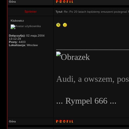
Góra
Sprinter
Tytuł:
Re: Po 20 latach będziemy zmuszeni pożegnać 
Klubowicz
Dołączył(a):
02.maja.2004
13:12:29
Posty:
4403
________________
Lokalizacja:
Wrocław
Audi, a owszem, po
... Rympel 666 ...
Góra