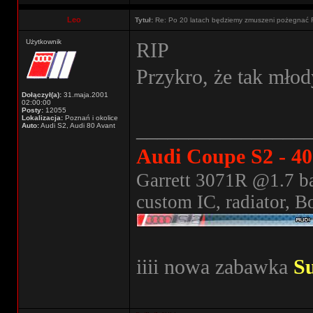
Leo
Tytuł:
Re: Po 20 latach będziemy zmuszeni pożegnać 
Użytkownik
RIP
Przykro, że tak młody
Dołączył(a):
31.maja.2001
02:00:00
Posty:
12055
Lokalizacja:
Poznań i okolice
________________
Auto:
Audi S2, Audi 80 Avant
Audi Coupe S2 - 4
Garrett 3071R @1.7 ba
custom IC, radiator, B
iiii nowa zabawka
S