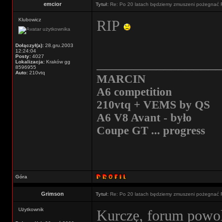
emcior
Tytuł:
Re: Po 20 latach będziemy zmuszeni pożegnać 
Klubowicz
RIP
Dołączył(a):
28.gru.2003
12:24:04
Posty:
4027
________________
Lokalizacja:
Kraków gg
8596955
Auto:
210vtq
MARCIN
A6 competition
210vtq + VEMS by QS
A6 V8 Avant - było
Coupe GT ... progress
Góra
Grimson
Tytuł:
Re: Po 20 latach będziemy zmuszeni pożegnać 
Użytkownik
Kurczę, forum powol