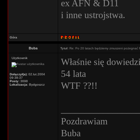
ex AFN & D11
i inne ustrojstwa.
Góra
Buba
Tytuł:
Re: Po 20 latach będziemy zmuszeni pożegnać 
Użytkownik
Właśnie się dowiedz
54 lata
Dołączył(a):
02.lut.2004
09:38:37
Posty:
3698
WTF ??!!
Lokalizacja:
Bydgoszcz
________________
Pozdrawiam
Buba