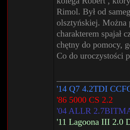
kolega Robert , któr
Rimol. Był od sameg
olsztyńskiej. Można
charakterem spajał 
chętny do pomocy, g
Co do uroczystości 
________________
'14 Q7 4.2TDI CCF
'86 5000 CS 2.2
'04 ALLR 2.7BIT
'11 Lagoona III 2.