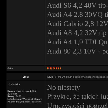
Audi S6 4,2 40V tip-
Audi A4 2.8 30VQ ti
Audi Cabrio 2,8 12V
Audi A8 4,2 32V tip 
Audi A4 1,9 TDI Qua
Audi 80 2,3 10V - 
Góra
emsi
Tytuł:
Re: Po 20 latach będziemy zmuszeni pożegnać 
Klubowicz
No niestety
Dołączył(a):
21.mar.2006
20:04:56
Przykre, że takich lu
Posty:
2460
Lokalizacja:
Warmia & Mazury.
Region małych ilości "pacynek"
Uroczystości pogrze