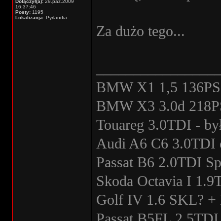
Dołączył(a):
29.paź.2009
16:37:46
Posty:
1195
Lokalizacja:
Pyrlandia
Za dużo tego...
________________
BMW X1 1,5 136PS -
BMW X3 3.0d 218PS
Touareg 3.0TDI - by
Audi A6 C6 3.0TDI qu
Passat B6 2.0TDI Sp
Skoda Octavia I 1.9
Golf IV 1.6 SKL? + 
Passat B5FL 2.5TDI