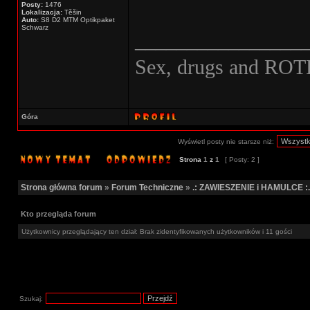
Posty:
1476
Lokalizacja:
Těšin
Auto:
S8 D2 MTM Optikpaket
Schwarz
________________
Sex, drugs and ROT
Góra
Wyświetl posty nie starsze niż:
Strona
1
z
1
[ Posty: 2 ]
Strona główna forum
»
Forum Techniczne
»
.: ZAWIESZENIE i HAMULCE :.
Kto przegląda forum
Użytkownicy przeglądający ten dział: Brak zidentyfikowanych użytkowników i 11 gości
Szukaj: