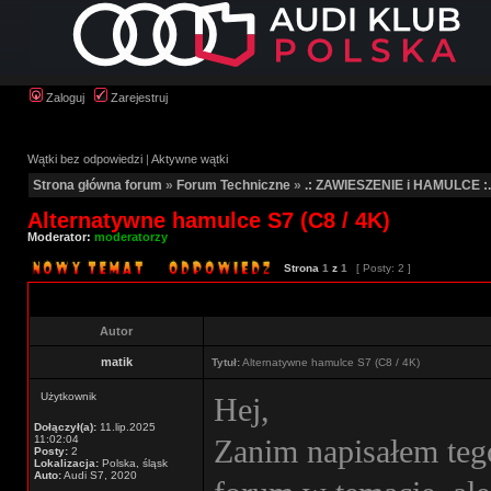
Zaloguj
Zarejestruj
Wątki bez odpowiedzi
|
Aktywne wątki
Strona główna forum
»
Forum Techniczne
»
.: ZAWIESZENIE i HAMULCE :.
Alternatywne hamulce S7 (C8 / 4K)
Moderator:
moderatorzy
Strona
1
z
1
[ Posty: 2 ]
Autor
matik
Tytuł:
Alternatywne hamulce S7 (C8 / 4K)
Użytkownik
Hej,
Dołączył(a):
11.lip.2025
11:02:04
Zanim napisałem tego
Posty:
2
Lokalizacja:
Polska, śląsk
Auto:
Audi S7, 2020