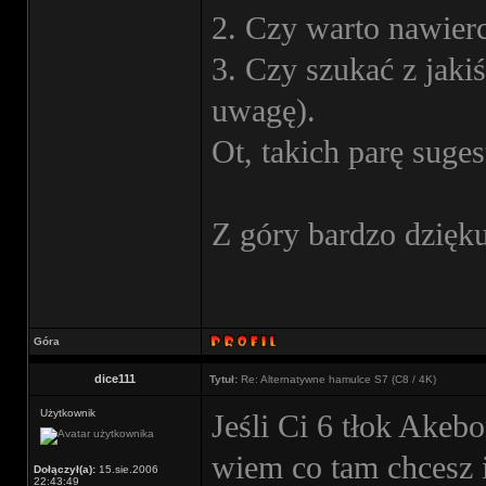
2. Czy warto nawier
3. Czy szukać z jaki
uwagę).
Ot, takich parę suges
Z góry bardzo dzięk
Góra
dice111
Tytuł:
Re: Alternatywne hamulce S7 (C8 / 4K)
Użytkownik
Jeśli Ci 6 tłok Akeb
wiem co tam chcesz 
Dołączył(a):
15.sie.2006
22:43:49