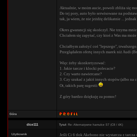
Aktualnie, w moim aucie, powoli zbliża się mo
Do tej pory, auto było serwisowane na podstaw
tak, ja wiem, że nie jeżdżę delikatnie ... jedn
Okres gwarancji się skończył. Nie trzyma mnie
Chciałem się zapytać, czy ktoś z Was ma może p
Chciałbym założyć coś "lepszego", trwalszego.
Przeglądałem ofertę innych marek niż Audi (Bre
Więc żeby skonkretyzować:
1. Jakie tarcze i klocki polecacie?
2. Czy warto nawiercane?
3. Czy szukać z jakiś innych stopów (albo na 
Ot, takich parę sugestii
Z góry bardzo dziękuję za pomoc!
Góra
dice111
Tytuł:
Re: Alternatywne hamulce S7 (C8 / 4K)
Użytkownik
Jeśli Ci 6 tłok Akebono nie wystarcza z tarcz