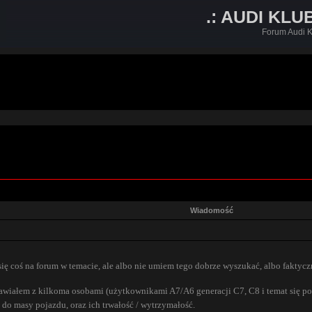
.: AUDI KLU
Forum Audi K
Wiadomość
się coś na forum w temacie, ale albo nie umiem tego dobrze wyszukać, albo faktyc
awiałem z kilkoma osobami (użytkownikami A7/A6 generacji C7, C8 i temat się p
 do masy pojazdu, oraz ich trwałość / wytrzymałość.