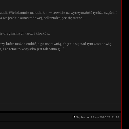
audi. Wielokrotnie marudziłem w serwisie na wytrzymałość tychże części. I
a we jeździe autostradowej, odkształcające się tarcze ...
ie oryginalnych tarcz i klocków.
zy które można zrobić, a go usprawnią, chętnie się nad tym zastanowię.
 że teraz to wszystko jest tak samo g...".
Napisane:
22.sty.2026 23:21:18