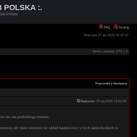
B POLSKA :.
lub Polska
FAQ
Szukaj
Teraz jest 07.sie.2026 02:37:47
Strefa czasowa: UTC + 2
Poprzedni
|
Następny
Napisane:
20.sty.2026 13:21:55
znie nie ma podobnego tematu.
owtarza), ale mam wrażenie że układ hamulcowy w tych samochodach to