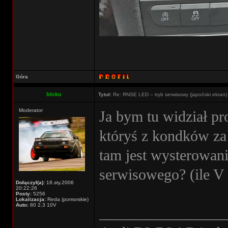
Góra
bloku
Tytuł:
Re: RNSE LED – tryb serwisowy (japoński ekran) t
Moderator
Ja bym tu widział pr
któryś z kondków za
tam jest wysterowani
serwisowego? (ile V
Dołączył(a):
18.sty.2006
20:22:26
Posty:
5256
Lokalizacja:
Reda (pomorskie)
Auto:
80 2,3 10V
________________