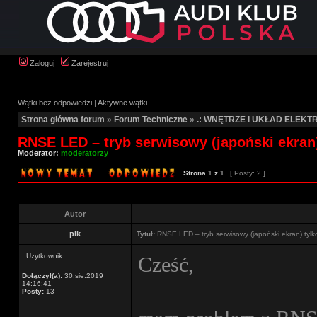
Zaloguj
Zarejestruj
Wątki bez odpowiedzi
|
Aktywne wątki
Strona główna forum
»
Forum Techniczne
»
.: WNĘTRZE i UKŁAD ELEKTR
RNSE LED – tryb serwisowy (japoński ekran
Moderator:
moderatorzy
Strona
1
z
1
[ Posty: 2 ]
Autor
plk
Tytuł:
RNSE LED – tryb serwisowy (japoński ekran) tylk
Użytkownik
Cześć,
Dołączył(a):
30.sie.2019
14:16:41
Posty:
13