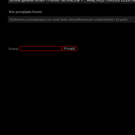
Strona główna forum
»
Forum Techniczne
»
.: WNĘTRZE i UKŁAD ELEKTR
Kto przegląda forum
Użytkownicy przeglądający ten dział: Brak zidentyfikowanych użytkowników i 24 gości
Szukaj: