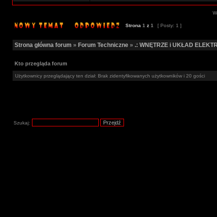
Wy
Strona
1
z
1
[ Posty: 1 ]
Strona główna forum
»
Forum Techniczne
»
.: WNĘTRZE i UKŁAD ELEKTR
Kto przegląda forum
Użytkownicy przeglądający ten dział: Brak zidentyfikowanych użytkowników i 20 gości
Szukaj: