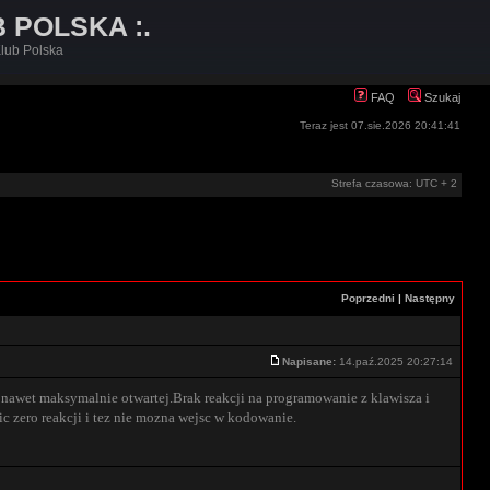
B POLSKA :.
lub Polska
FAQ
Szukaj
Teraz jest 07.sie.2026 20:41:41
Strefa czasowa: UTC + 2
Poprzedni
|
Następny
Napisane:
14.paź.2025 20:27:14
 nawet maksymalnie otwartej.Brak reakcji na programowanie z klawisza i
 zero reakcji i tez nie mozna wejsc w kodowanie.