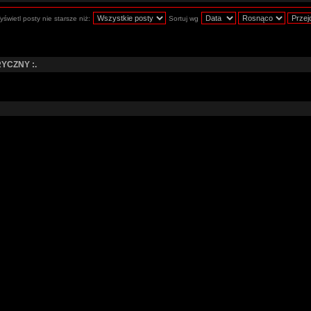
świetl posty nie starsze niż:
Sortuj wg
YCZNY :.