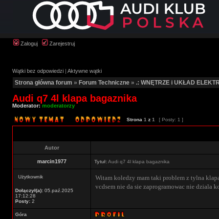
Zaloguj
Zarejestruj
Wątki bez odpowiedzi
|
Aktywne wątki
Strona główna forum
»
Forum Techniczne
»
.: WNĘTRZE i UKŁAD ELEKTR
Audi q7 4l klapa bagaznika
Moderator:
moderatorzy
Strona
1
z
1
[ Posty: 1 ]
Autor
marcin1977
Tytuł:
Audi q7 4l klapa bagaznika
Użytkownik
Witam koledzy mam taki problem z tylna klapa
vcdsem nie da sie zaprogramowac nie dziala k
Dołączył(a):
05.paź.2025
17:12:28
Posty:
2
Góra