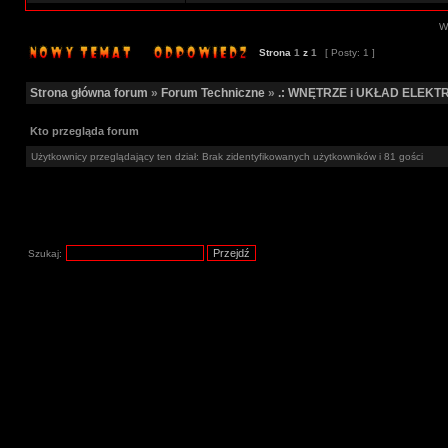
Wy
Strona
1
z
1
[ Posty: 1 ]
Strona główna forum
»
Forum Techniczne
»
.: WNĘTRZE i UKŁAD ELEKTR
Kto przegląda forum
Użytkownicy przeglądający ten dział: Brak zidentyfikowanych użytkowników i 81 gości
Szukaj: