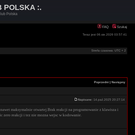
B POLSKA :.
lub Polska
FAQ
Szukaj
Teraz jest 06.sie.2026 03:57:41
Strefa czasowa: UTC + 2
Poprzedni
|
Następny
Napisane:
14.paź.2025 20:27:14
 nawet maksymalnie otwartej.Brak reakcji na programowanie z klawisza i
 zero reakcji i tez nie mozna wejsc w kodowanie.