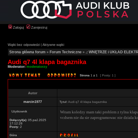
Zaloguj
Zarejestruj
Wątki bez odpowiedzi
|
Aktywne wątki
Strona główna forum
»
Forum Techniczne
»
.: WNĘTRZE i UKŁAD ELEKTR
Audi q7 4l klapa bagaznika
Moderator:
moderatorzy
Strona
1
z
1
[ Posty: 1 ]
Autor
marcin1977
Tytuł:
Audi q7 4l klapa bagaznika
Użytkownik
Witam koledzy mam taki problem z tylna klapa
vcdsem nie da sie zaprogramowac nie dziala k
Dołączył(a):
05.paź.2025
17:12:28
Posty:
2
Góra