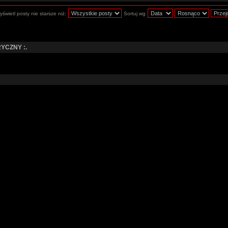
świetl posty nie starsze niż:
Sortuj wg
YCZNY :.