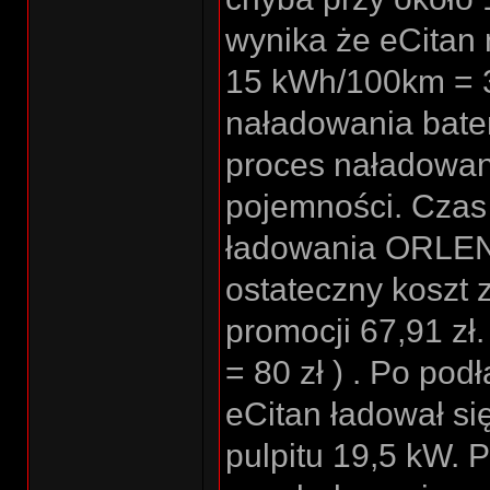
wynika że eCitan n
15 kWh/100km = 3
naładowania bateri
proces naładowania
pojemności. Czas 
ładowania ORLEN 
ostateczny koszt 
promocji 67,91 zł.
= 80 zł ) . Po pod
eCitan ładował si
pulpitu 19,5 kW. 