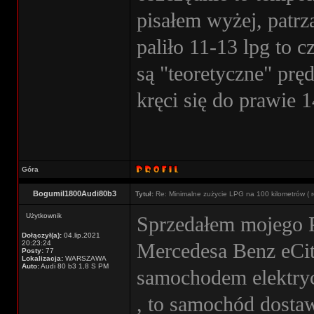
pisałem wyżej, patrz
paliło 11-13 lpg to
są "teoretyczne" prę
kręci się do prawie
Góra
Bogumil1800Audi80b3
Tytuł:
Re: Minimalne zużycie LPG na 100 kilometrów ( r
Użytkownik
Sprzedałem mojego Pr
Dołączył(a):
04.lip.2021
20:23:24
Mercedesa Benz eCit
Posty:
77
Lokalizacja:
WARSZAWA
Auto:
Audi 80 b3 1,8 S PM
samochodem elektryc
, to samochód dosta