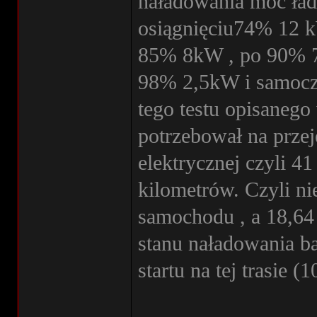
naładowania moc ład
osiągnięciu74% 12 
85% 8kW , po 90% 7
98% 2,5kW i samoczy
tego testu opisanego
potrzebował na przej
elektrycznej czyli 
kilometrów. Czyli n
samochodu , a 18,6
stanu naładowania ba
startu na tej trasie 