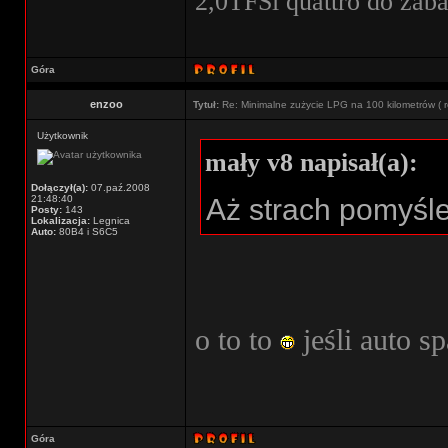
2,0TFSi quattro do zab
Góra
enzoo
Tytuł:
Re: Minimalne zużycie LPG na 100 kilometrów ( r
Użytkownik
mały v8 napisał(a):
Dołączył(a):
07.paź.2008
21:48:40
Aż strach pomyśl
Posty:
143
Lokalizacja:
Legnica
Auto:
80B4 i S6C5
o to to
jeśli auto s
Góra