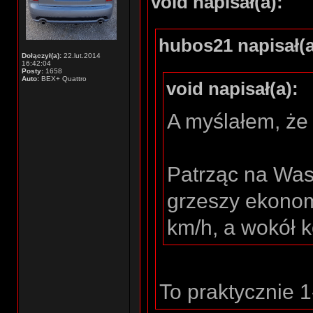
void napisał(a):
hubos21 napisał(a
Dołączył(a):
22.lut.2014
16:42:04
Posty:
1658
Auto:
BEX+ Quattro
void napisał(a):
A myślałem, że 
Patrząc na Was
grzeszy ekonomi
km/h, a wokół 
To praktycznie 1