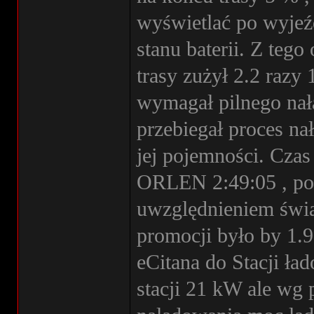
wyświetlać po wyjeź
stanu baterii. Z tego
trasy zużył 2.2 raz
wymagał pilnego nała
przebiegał proces na
jej pojemności. Czas
ORLEN 2:49:05 , pob
uwzględnieniem świąt
promocji było by 1.9
eCitana do Stacji ła
stacji 21 kW ale wg 