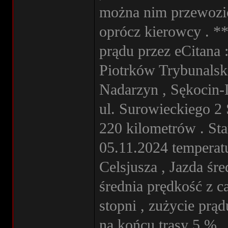
można nim przewozić
oprócz kierowcy . **
prądu przez eCitana 
Piotrków Trybunalski
Nadarzyn , Sękocin-
ul. Surowieckiego 2
220 kilometrów . Sta
05.11.2024 temperatu
Celsjusza , Jazda śre
średnia prędkość z c
stopni , zużycie prą
na końcu trasy 5 % ,