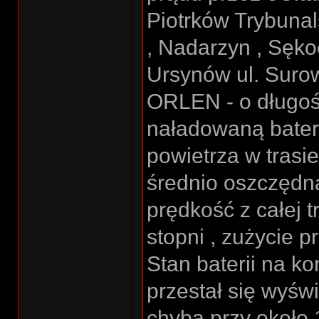
Piotrków Trybunal
, Nadarzyn , Sęko
Ursynów ul. Suro
ORLEN - o długośc
naładowaną bater
powietrza w trasie
średnio oszczędna
prędkość z całej t
stopni , zużycie 
Stan baterii na k
przestał się wyśw
chyba przy około 