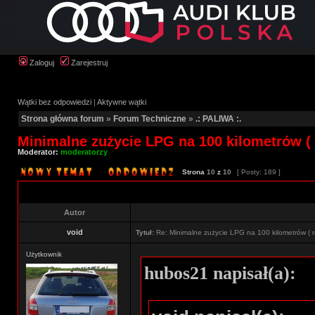
Zaloguj
Zarejestruj
Wątki bez odpowiedzi
|
Aktywne wątki
Strona główna forum
»
Forum Techniczne
»
.: PALIWA :.
Minimalne zużycie LPG na 100 kilometrów ( 
Moderator:
moderatorzy
Strona
10
z
10
[ Posty: 189 ]
Autor
void
Tytuł:
Re: Minimalne zużycie LPG na 100 kilometrów ( r
Użytkownik
hubos21 napisał(a):