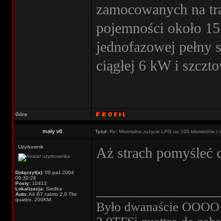
zamocowanych na tra
pojemności około 15
jednofazowej pełny 
ciągłej 6 kW i szcz
Góra
mały v8
Tytuł:
Re: Minimalne zużycie LPG na 100 kilometrów ( r
Użytkownik
Aż strach pomyśleć 
Dołączył(a):
09.paź.2004
09:30:29
Posty:
10413
________________
Lokalizacja:
Siedlce
Auto:
A4 B7 cabrio 2,0 Tfsi
quattro. 200KM.
Było dwanaście OOOO w