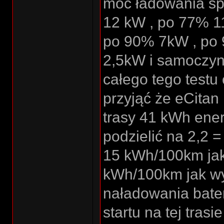
moc ładowania sp
12 kW , po 77% 1
po 90% 7kW , po 
2,5kW i samoczynn
całego tego testu
przyjąć że eCitan
trasy 41 kWh ener
podzielić na 2,2 
15 kWh/100km jak
kWh/100km jak wy
naładowania bater
startu na tej tras