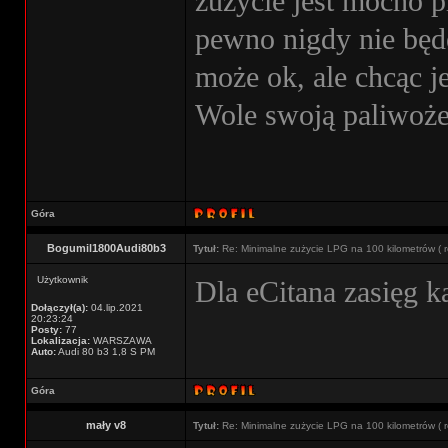
zużycie jest mocno 
pewno nigdy nie będę
może ok, ale chcąc j
Wole swoją paliwoże
Góra
Bogumil1800Audi80b3
Tytuł:
Re: Minimalne zużycie LPG na 100 kilometrów ( r
Użytkownik
Dla eCitana zasięg k
Dołączył(a):
04.lip.2021
20:23:24
Posty:
77
Lokalizacja:
WARSZAWA
Auto:
Audi 80 b3 1,8 S PM
Góra
mały v8
Tytuł:
Re: Minimalne zużycie LPG na 100 kilometrów ( r