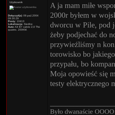
Użytkownik
A ja mam miłe wspom
2000r byłem w wojsk
Dołączył(a):
09.paź.2004
09:30:29
Posty:
10413
dworcu w Pile, pod 
Lokalizacja:
Siedlce
Auto:
A4 B7 cabrio 2,0 Tfsi
quattro. 200KM.
żeby podjechać do n
przywieźliśmy n koni
torowisko bo jakiego
przypału, bo kompan
Moja opowieść się ma
testy elektrycznego
________________
Było dwanaście OOOO w