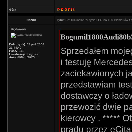
Góra
enzoo
Tytuł:
Re: Minimalne zużycie LPG na 100 kilometrów ( r
Użytkownik
Bogumil1800Audi80b3
Dołączył(a):
07.paź.2008
21:48:40
Sprzedałem mojeg
Posty:
143
Lokalizacja:
Legnica
Auto:
80B4 i S6C5
i testuję Mercede
zaciekawionych 
przedstawiam tes
dostawczy o łado
przewozić dwie pa
kierowcy . ***** Ot
prądu przez eCita