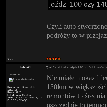
jeździ 100 czy 14
Czyli auto stworzone
podróży to w przeja
Góra
hubos21
Tytuł:
Re: Minimalne zużycie LPG na 100 kilometrów ( r
Użytkownik
Nie miałem okazji je
150km w większości 
Dołączył(a):
02.mar.2007
11:01:15
Posty:
6220
remontów to średnia 
Lokalizacja:
Mogilno
Auto:
100/C4 2.0 16V ACE, D2
FL 3.7Q 40V AQG
oszczędnie to tempom