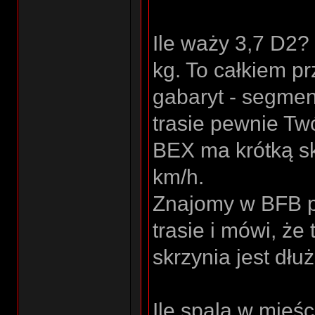
Ile waży 3,7 D2?
kg. To całkiem p
gabaryt - segmen
trasie pewnie Tw
BEX ma krótką sk
km/h.
Znajomy w BFB pr
trasie i mówi, że
skrzynia jest dłu
Ile spala w mieśc