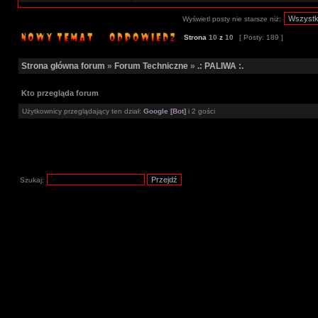
Wyświetl posty nie starsze niż:
Strona
10
z
10
[ Posty: 189 ]
Strona główna forum
»
Forum Techniczne
»
.: PALIWA :.
Kto przegląda forum
Użytkownicy przeglądający ten dział:
Google [Bot]
i 2 gości
Szukaj: