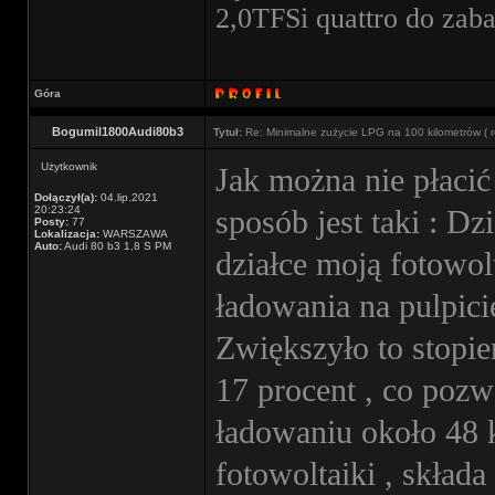
2,0TFSi quattro do zab
Góra
Bogumil1800Audi80b3
Tytuł:
Re: Minimalne zużycie LPG na 100 kilometrów ( r
Użytkownik
Jak można nie płacić
Dołączył(a):
04.lip.2021
20:23:24
sposób jest taki : D
Posty:
77
Lokalizacja:
WARSZAWA
Auto:
Audi 80 b3 1,8 S PM
działce moją fotowol
ładowania na pulpic
Zwiększyło to stopie
17 procent , co pozw
ładowaniu około 48 
fotowoltaiki , skład