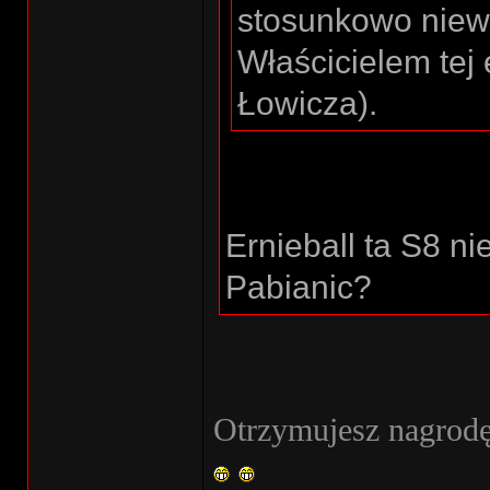
stosunkowo niewi
Właścicielem tej e
Łowicza).
Ernieball ta S8 ni
Pabianic?
Otrzymujesz nagrodę