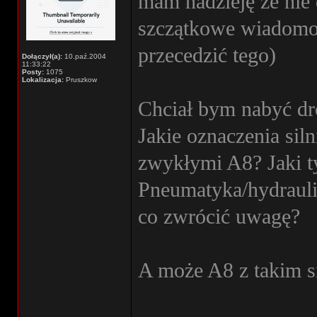
mam nadzieję że nie d
szczątkowe wiadomoś
przecedzić tego)
Dołączył(a):
10.paź.2004
11:33:22
Posty:
1075
Lokalizacja:
Pruszkow
Chciał bym nabyć dr
Jakie oznaczenia sil
zwykłymi A8? Jaki t
Pneumatyka/hydrauli
co zwrócić uwagę?
A może A8 z takim s