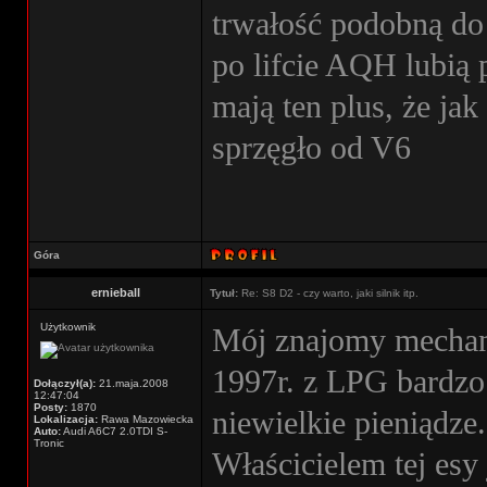
trwałość podobną do
po lifcie AQH lubią 
mają ten plus, że ja
sprzęgło od V6
Góra
ernieball
Tytuł:
Re: S8 D2 - czy warto, jaki silnik itp.
Użytkownik
Mój znajomy mechan
1997r. z LPG bardz
Dołączył(a):
21.maja.2008
12:47:04
Posty:
1870
niewielkie pieniądze.
Lokalizacja:
Rawa Mazowiecka
Auto:
Audi A6C7 2.0TDI S-
Tronic
Właścicielem tej esy 