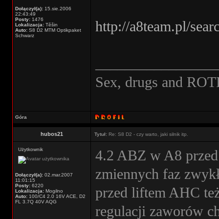
Dołączył(a):
15.sie.2006
22:43:49
Posty:
1476
http://a8team.pl/sea
Lokalizacja:
Těšin
Auto:
S8 D2 MTM Optikpaket
Schwarz
________________
Sex, drugs and ROT
Góra
hubos21
Tytuł:
Re: S8 D2 - czy warto, jaki silnik itp.
Użytkownik
4.2 ABZ w A8 przed 
zmiennych faz zwykł
Dołączył(a):
02.mar.2007
11:01:15
Posty:
6220
przed liftem AHC też
Lokalizacja:
Mogilno
Auto:
100/C4 2.0 16V ACE, D2
FL 3.7Q 40V AQG
regulacji zaworów ch