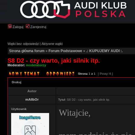
Zaloguj
Zarejestruj
Wątki bez odpowiedzi
|
Aktywne wątki
Strona główna forum
»
Forum Podstawowe
»
.: KUPUJEMY AUDI :.
S8 D2 - czy warto, jaki silnik itp.
Moderator:
moderatorzy
Strona
1
z
1
[ Posty: 6 ]
Drukuj
Autor
mAlIbOr
Tytuł:
S8 D2 - czy warto, jaki silnik itp.
Użytkownik
Witajcie,