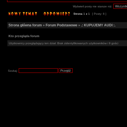
Wyświetl posty nie starsze niż:
Strona
1
z
1
[ Posty: 6 ]
Strona główna forum
»
Forum Podstawowe
»
.: KUPUJEMY AUDI :.
Kto przegląda forum
Użytkownicy przeglądający ten dział: Brak zidentyfikowanych użytkowników i 9 gości
Szukaj: