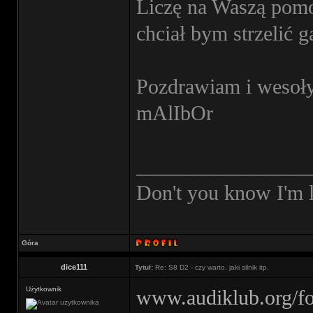
Liczę na Waszą pomo
chciał bym strzelić ga
Pozdrawiam i wesoły
mAlIbOr
________________
Don't you know I'm l
Góra
dice111
Tytuł:
Re: S8 D2 - czy warto, jaki silnik itp.
Użytkownik
www.audiklub.org/f