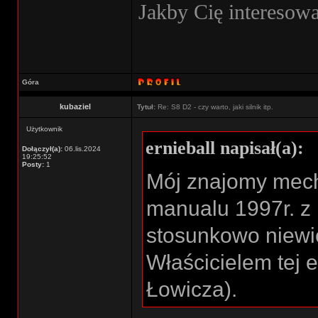
Jakby Cię interesowa
Góra
kubaziel
Tytuł:
Re: S8 D2 - czy warto, jaki silnik itp.
Użytkownik
ernieball napisał(a):
Dołączył(a):
06.lis.2024
19:25:52
Posty:
1
Mój znajomy mech
manualu 1997r. z
stosunkowo niewie
Właścicielem tej es
Łowicza).