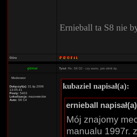
Ernieball ta S8 nie b
Góra
gitmar
Tytuł:
Re: S8 D2 - czy warto, jaki silnik itp.
Moderator
kubaziel napisał(a):
Dołączył(a):
31.lip.2006
13:05:41
Posty:
5403
Lokalizacja:
mazowieckie
Auto:
S6 C4
ernieball napisał(a)
Mój znajomy mec
manualu 1997r. 