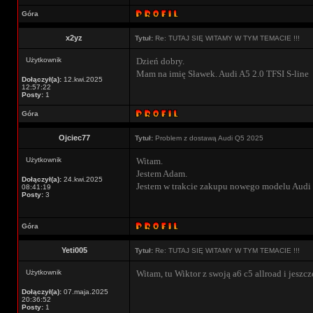
Góra
x2yz
Tytuł:
Re: TUTAJ SIĘ WITAMY W TYM TEMACIE !!!
Użytkownik
Dzień dobry.
Mam na imię Sławek. Audi A5 2.0 TFSI S-line
Dołączył(a):
12.kwi.2025
12:57:22
Posty:
1
Góra
Ojciec77
Tytuł:
Problem z dostawą Audi Q5 2025
Użytkownik
Witam.
Jestem Adam.
Dołączył(a):
24.kwi.2025
Jestem w trakcie zakupu nowego modelu Audi
08:41:19
Posty:
3
Góra
Yeti005
Tytuł:
Re: TUTAJ SIĘ WITAMY W TYM TEMACIE !!!
Użytkownik
Witam, tu Wiktor z swoją a6 c5 allroad i jeszcze
Dołączył(a):
07.maja.2025
20:36:52
Posty:
1