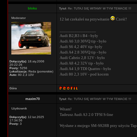
bloku
Tytuł:
Re: TUTAJ SIĘ WITAMY W TYM TEMACIE !!!
Moderator
12 lat czekaleś na przywitanie
Cześć!
_________________
Audi B2,B3 i B4 - były
Audi A6 3,0 30VQ tip - było
Audi S6 4,2 40V tip- były
Audi A4 2.8 30VQ tip - było
Audi Cabrio 2,8 12V - było
Dołączył(a):
18.sty.2006
Audi A8 4,2 32V tip - było
20:22:26
Posty:
5256
Audi A4 1,9 TDI Quattro - było
Lokalizacja:
Reda (pomorskie)
Audi 80 2,3 10V - pod kocem
Auto:
80 2,3 10V
Góra
maxim70
Tytuł:
Re: TUTAJ SIĘ WITAMY W TYM TEMACIE !!!
Użytkownik
Witam!
Tadeusz Audi A3 2.0 TFSI S-line
Dołączył(a):
12.lut.2025
17:34:56
Posty:
3
Wysłane z mojego SM-S928B przy użyciu Tap