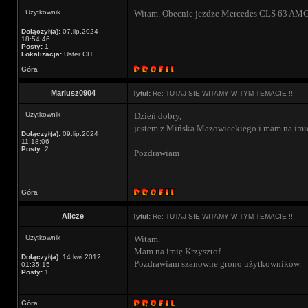
Użytkownik
Witam. Obecnie jezdze Mercedes CLS 63 AMG 
Dołączył(a):
07.lip.2024
18:54:46
Posty:
1
Lokalizacja:
Uster CH
Góra
Mariusz0904
Tytuł:
Re: TUTAJ SIĘ WITAMY W TYM TEMACIE !!!
Użytkownik
Dzień dobry,
jestem z Mińska Mazowieckiego i mam na imię
Dołączył(a):
09.lip.2024
11:18:06
Posty:
2
Pozdrawiam
Góra
Allcze
Tytuł:
Re: TUTAJ SIĘ WITAMY W TYM TEMACIE !!!
Użytkownik
Witam.
Mam na imię Krzysztof.
Dołączył(a):
14.kwi.2012
Pozdrawiam szanowne grono użytkowników.
01:35:15
Posty:
1
Góra