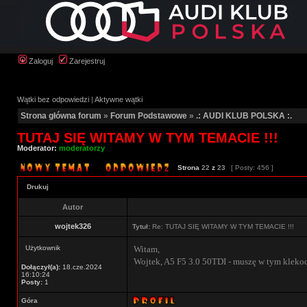
Zaloguj
Zarejestruj
Wątki bez odpowiedzi
|
Aktywne wątki
Strona główna forum
»
Forum Podstawowe
»
.: AUDI KLUB POLSKA :.
TUTAJ SIĘ WITAMY W TYM TEMACIE !!!
Moderator:
moderatorzy
Strona
22
z
23
[ Posty: 456 ]
Drukuj
Autor
wojtek326
Tytuł:
Re: TUTAJ SIĘ WITAMY W TYM TEMACIE !!!
Użytkownik
Witam,
Wojtek, A5 F5 3.0 50TDI - muszę w tym klekoci
Dołączył(a):
18.cze.2024
16:10:24
Posty:
1
Góra