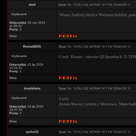
emil
Tytuł:
Re: TUTAJ SIĘ WITAMY W TYM TEMACIE !!!
Użytkownik
Witam. Andrzej okolice Wielunia łódzkie. pos
Dołączył(a):
30.cze.2024
11:08:22
Posty:
2
Góra
RomekEKK
Tytuł:
Re: TUTAJ SIĘ WITAMY W TYM TEMACIE !!!
Użytkownik
Cześć. Roman - obecnie Q3 Sportback 35 TFSI
Dołączył(a):
01.lip.2024
15:21:31
Posty:
1
Góra
loveishere
Tytuł:
Re: TUTAJ SIĘ WITAMY W TYM TEMACIE !!!
Użytkownik
Cześć,
Jestem Maciej i jestem z Wrocławia. Mam Aud
Dołączył(a):
04.lip.2024
18:57:33
Posty:
2
Góra
rycho31
Tytuł:
Re: TUTAJ SIĘ WITAMY W TYM TEMACIE !!!