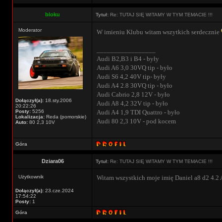
bloku
Tytuł:
Re: TUTAJ SIĘ WITAMY W TYM TEMACIE !!!
Moderator
W imieniu Klubu witam wszytkich serdecznie
_________________
Audi B2,B3 i B4 - były
Audi A6 3,0 30VQ tip - było
Audi S6 4,2 40V tip- były
Audi A4 2.8 30VQ tip - było
Audi Cabrio 2,8 12V - było
Dołączył(a):
18.sty.2006
Audi A8 4,2 32V tip - było
20:22:26
Posty:
5256
Audi A4 1,9 TDI Quattro - było
Lokalizacja:
Reda (pomorskie)
Audi 80 2,3 10V - pod kocem
Auto:
80 2,3 10V
Góra
Dziara06
Tytuł:
Re: TUTAJ SIĘ WITAMY W TYM TEMACIE !!!
Użytkownik
Witam wszystkich moje imię Daniel a8 d2 4.2
Dołączył(a):
23.cze.2024
17:54:22
Posty:
1
Góra