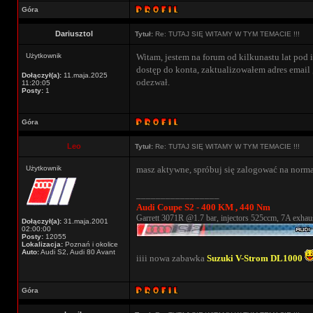
Góra
Dariusztol
Tytuł:
Re: TUTAJ SIĘ WITAMY W TYM TEMACIE !!!
Użytkownik
Witam, jestem na forum od kilkunastu lat pod i
dostęp do konta, zaktualizowałem adres email 
Dołączył(a):
11.maja.2025
odezwał.
11:20:05
Posty:
1
Góra
Leo
Tytuł:
Re: TUTAJ SIĘ WITAMY W TYM TEMACIE !!!
Użytkownik
masz aktywne, spróbuj się zalogować na norma
_________________
Audi Coupe S2 - 400 KM , 440 Nm
Garrett 3071R @1.7 bar, injectors 525ccm, 7A exhaus
Dołączył(a):
31.maja.2001
02:00:00
Posty:
12055
Lokalizacja:
Poznań i okolice
Auto:
Audi S2, Audi 80 Avant
iiii nowa zabawka
Suzuki V-Strom DL1000
Góra