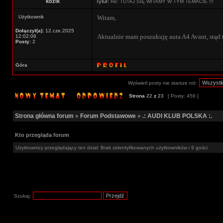
kozik
Tytuł:
Re: TUTAJ SIĘ WITAMY W TYM TEMACIE !!!
Użytkownik
Witam,
Dołączył(a):
12.cze.2025
Aktualnie mam poszukuję auta A4 Avant, stąd 
12:02:06
Posty:
2
Góra
Wyświetl posty nie starsze niż:
Strona
22
z
23
[ Posty: 456 ]
Strona główna forum
»
Forum Podstawowe
»
.: AUDI KLUB POLSKA :.
Kto przegląda forum
Użytkownicy przeglądający ten dział: Brak zidentyfikowanych użytkowników i 9 gości
Szukaj: