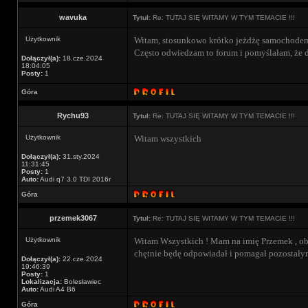
wavuka
Tytuł:
Re: TUTAJ SIĘ WITAMY W TYM TEMACIE !!!
Użytkownik
Witam, stosunkowo krótko jeżdżę samochodem(p
Często odwiedzam to forum i pomyślałam, że d
Dołączył(a):
18.cze.2024
18:04:05
Posty:
1
Góra
Rychu93
Tytuł:
Re: TUTAJ SIĘ WITAMY W TYM TEMACIE !!!
Użytkownik
Witam wszystkich
Dołączył(a):
31.sty.2024
11:31:45
Posty:
1
Auto:
Audi q7 3.0 TDI 2016r
Góra
przemek3067
Tytuł:
Re: TUTAJ SIĘ WITAMY W TYM TEMACIE !!!
Użytkownik
Witam Wszystkich ! Mam na imię Przemek , obe
chętnie będę odpowiadał i pomagał pozostały
Dołączył(a):
22.cze.2024
19:46:39
Posty:
1
Lokalizacja:
Bolesławiec
Auto:
Audi A4 B6
Góra