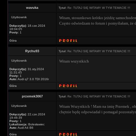
wavuka
Tytuł:
Re: TUTAJ SIĘ WITAMY W TYM TEMACIE !!!
Użytkownik
Witam, stosunkowo krótko jeżdżę samochodem(p
Często odwiedzam to forum i pomyślałam, że d
Dołączył(a):
18.cze.2024
18:04:05
Posty:
1
Góra
Rychu93
Tytuł:
Re: TUTAJ SIĘ WITAMY W TYM TEMACIE !!!
Użytkownik
Witam wszystkich
Dołączył(a):
31.sty.2024
11:31:45
Posty:
1
Auto:
Audi q7 3.0 TDI 2016r
Góra
przemek3067
Tytuł:
Re: TUTAJ SIĘ WITAMY W TYM TEMACIE !!!
Użytkownik
Witam Wszystkich ! Mam na imię Przemek , obe
chętnie będę odpowiadał i pomagał pozostały
Dołączył(a):
22.cze.2024
19:46:39
Posty:
1
Lokalizacja:
Bolesławiec
Auto:
Audi A4 B6
Góra