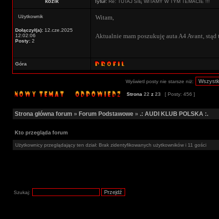
kozik
Tytuł:
Re: TUTAJ SIĘ WITAMY W TYM TEMACIE !!!
Użytkownik
Witam,
Dołączył(a):
12.cze.2025
Aktualnie mam poszukuję auta A4 Avant, stąd 
12:02:06
Posty:
2
Góra
Wyświetl posty nie starsze niż:
Strona
22
z
23
[ Posty: 456 ]
Strona główna forum
»
Forum Podstawowe
»
.: AUDI KLUB POLSKA :.
Kto przegląda forum
Użytkownicy przeglądający ten dział: Brak zidentyfikowanych użytkowników i 11 gości
Szukaj: