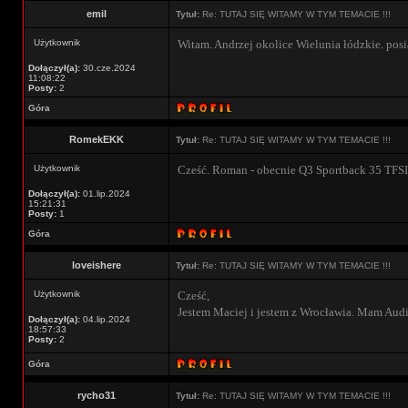
emil
Tytuł:
Re: TUTAJ SIĘ WITAMY W TYM TEMACIE !!!
Użytkownik
Witam. Andrzej okolice Wielunia łódzkie. pos
Dołączył(a):
30.cze.2024
11:08:22
Posty:
2
Góra
RomekEKK
Tytuł:
Re: TUTAJ SIĘ WITAMY W TYM TEMACIE !!!
Użytkownik
Cześć. Roman - obecnie Q3 Sportback 35 TFSI
Dołączył(a):
01.lip.2024
15:21:31
Posty:
1
Góra
loveishere
Tytuł:
Re: TUTAJ SIĘ WITAMY W TYM TEMACIE !!!
Użytkownik
Cześć,
Jestem Maciej i jestem z Wrocławia. Mam Aud
Dołączył(a):
04.lip.2024
18:57:33
Posty:
2
Góra
rycho31
Tytuł:
Re: TUTAJ SIĘ WITAMY W TYM TEMACIE !!!