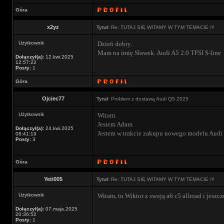
Góra
x2yz
Tytuł:
Re: TUTAJ SIĘ WITAMY W TYM TEMACIE !!!
Użytkownik
Dzień dobry.
Mam na imię Sławek. Audi A5 2.0 TFSI S-line
Dołączył(a):
12.kwi.2025
12:57:22
Posty:
1
Góra
Ojciec77
Tytuł:
Problem z dostawą Audi Q5 2025
Użytkownik
Witam.
Jestem Adam.
Dołączył(a):
24.kwi.2025
Jestem w trakcie zakupu nowego modelu Audi
08:41:19
Posty:
3
Góra
Yeti005
Tytuł:
Re: TUTAJ SIĘ WITAMY W TYM TEMACIE !!!
Użytkownik
Witam, tu Wiktor z swoją a6 c5 allroad i jeszcze
Dołączył(a):
07.maja.2025
20:36:52
Posty:
1