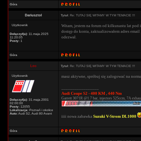
Góra
Dariusztol
Tytuł:
Re: TUTAJ SIĘ WITAMY W TYM TEMACIE !!!
Użytkownik
Witam, jestem na forum od kilkunastu lat pod i
dostęp do konta, zaktualizowałem adres email 
Dołączył(a):
11.maja.2025
odezwał.
11:20:05
Posty:
1
Góra
Leo
Tytuł:
Re: TUTAJ SIĘ WITAMY W TYM TEMACIE !!!
Użytkownik
masz aktywne, spróbuj się zalogować na norma
_________________
Audi Coupe S2 - 400 KM , 440 Nm
Garrett 3071R @1.7 bar, injectors 525ccm, 7A exhaus
Dołączył(a):
31.maja.2001
02:00:00
Posty:
12055
Lokalizacja:
Poznań i okolice
Auto:
Audi S2, Audi 80 Avant
iiii nowa zabawka
Suzuki V-Strom DL1000
Góra