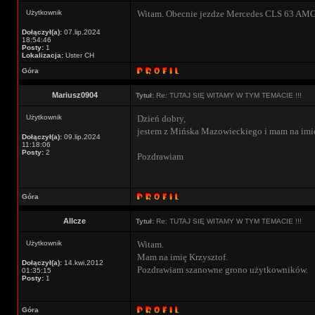
Użytkownik
Witam. Obecnie jezdze Mercedes CLS 63 AMG 
Dołączył(a):
07.lip.2024
18:54:46
Posty:
1
Lokalizacja:
Uster CH
Góra
Mariusz0904
Tytuł:
Re: TUTAJ SIĘ WITAMY W TYM TEMACIE !!!
Użytkownik
Dzień dobry,
jestem z Mińska Mazowieckiego i mam na imię
Dołączył(a):
09.lip.2024
11:18:06
Posty:
2
Pozdrawiam
Góra
Allcze
Tytuł:
Re: TUTAJ SIĘ WITAMY W TYM TEMACIE !!!
Użytkownik
Witam.
Mam na imię Krzysztof.
Dołączył(a):
14.kwi.2012
Pozdrawiam szanowne grono użytkowników.
01:35:15
Posty:
1
Góra