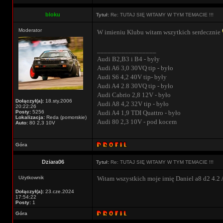
bloku
Tytuł:
Re: TUTAJ SIĘ WITAMY W TYM TEMACIE !!!
Moderator
W imieniu Klubu witam wszytkich serdecznie
_________________
Audi B2,B3 i B4 - były
Audi A6 3,0 30VQ tip - było
Audi S6 4,2 40V tip- były
Audi A4 2.8 30VQ tip - było
Audi Cabrio 2,8 12V - było
Dołączył(a):
18.sty.2006
Audi A8 4,2 32V tip - było
20:22:26
Posty:
5256
Audi A4 1,9 TDI Quattro - było
Lokalizacja:
Reda (pomorskie)
Audi 80 2,3 10V - pod kocem
Auto:
80 2,3 10V
Góra
Dziara06
Tytuł:
Re: TUTAJ SIĘ WITAMY W TYM TEMACIE !!!
Użytkownik
Witam wszystkich moje imię Daniel a8 d2 4.2
Dołączył(a):
23.cze.2024
17:54:22
Posty:
1
Góra