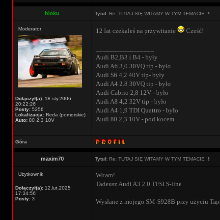
bloku
Tytuł:
Re: TUTAJ SIĘ WITAMY W TYM TEMACIE !!!
Moderator
12 lat czekaleś na przywitanie
Cześć!
_________________
Audi B2,B3 i B4 - były
Audi A6 3,0 30VQ tip - było
Audi S6 4,2 40V tip- były
Audi A4 2.8 30VQ tip - było
Audi Cabrio 2,8 12V - było
Dołączył(a):
18.sty.2006
Audi A8 4,2 32V tip - było
20:22:26
Posty:
5256
Audi A4 1,9 TDI Quattro - było
Lokalizacja:
Reda (pomorskie)
Audi 80 2,3 10V - pod kocem
Auto:
80 2,3 10V
Góra
maxim70
Tytuł:
Re: TUTAJ SIĘ WITAMY W TYM TEMACIE !!!
Użytkownik
Witam!
Tadeusz Audi A3 2.0 TFSI S-line
Dołączył(a):
12.lut.2025
17:34:56
Posty:
3
Wysłane z mojego SM-S928B przy użyciu Tap