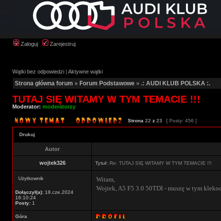
Zaloguj
Zarejestruj
Wątki bez odpowiedzi
|
Aktywne wątki
Strona główna forum
»
Forum Podstawowe
»
.: AUDI KLUB POLSKA :.
TUTAJ SIĘ WITAMY W TYM TEMACIE !!!
Moderator:
moderatorzy
Strona
22
z
23
[ Posty: 456 ]
Drukuj
Autor
wojtek326
Tytuł:
Re: TUTAJ SIĘ WITAMY W TYM TEMACIE !!!
Użytkownik
Witam,
Wojtek, A5 F5 3.0 50TDI - muszę w tym klekoci
Dołączył(a):
18.cze.2024
16:10:24
Posty:
1
Góra