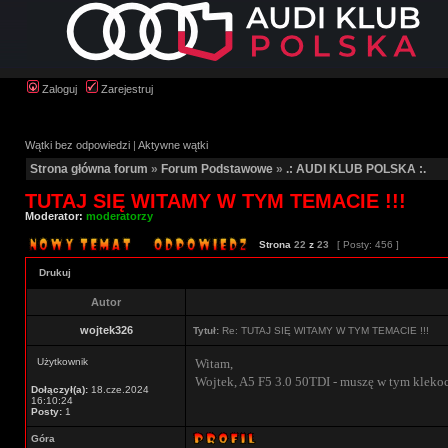
Zaloguj
Zarejestruj
Wątki bez odpowiedzi
|
Aktywne wątki
Strona główna forum
»
Forum Podstawowe
»
.: AUDI KLUB POLSKA :.
TUTAJ SIĘ WITAMY W TYM TEMACIE !!!
Moderator:
moderatorzy
Strona
22
z
23
[ Posty: 456 ]
Drukuj
Autor
wojtek326
Tytuł:
Re: TUTAJ SIĘ WITAMY W TYM TEMACIE !!!
Użytkownik
Witam,
Wojtek, A5 F5 3.0 50TDI - muszę w tym klekoci
Dołączył(a):
18.cze.2024
16:10:24
Posty:
1
Góra