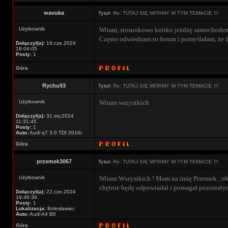
wavuka
Tytuł:
Re: TUTAJ SIĘ WITAMY W TYM TEMACIE !!!
Użytkownik
Witam, stosunkowo krótko jeżdżę samochodem(p
Często odwiedzam to forum i pomyślałam, że d
Dołączył(a):
18.cze.2024
18:04:05
Posty:
1
Góra
Rychu93
Tytuł:
Re: TUTAJ SIĘ WITAMY W TYM TEMACIE !!!
Użytkownik
Witam wszystkich
Dołączył(a):
31.sty.2024
11:31:45
Posty:
1
Auto:
Audi q7 3.0 TDI 2016r
Góra
przemek3067
Tytuł:
Re: TUTAJ SIĘ WITAMY W TYM TEMACIE !!!
Użytkownik
Witam Wszystkich ! Mam na imię Przemek , obe
chętnie będę odpowiadał i pomagał pozostały
Dołączył(a):
22.cze.2024
19:46:39
Posty:
1
Lokalizacja:
Bolesławiec
Auto:
Audi A4 B6
Góra