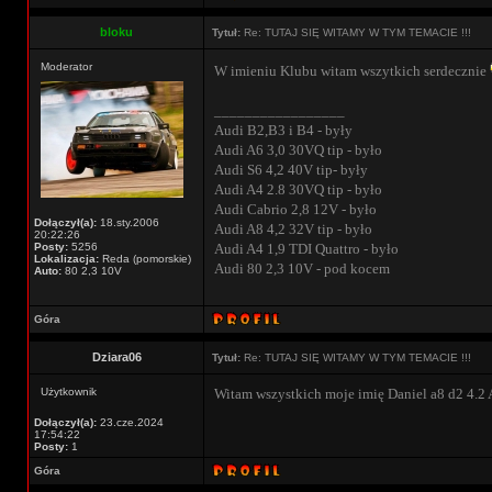
bloku
Tytuł:
Re: TUTAJ SIĘ WITAMY W TYM TEMACIE !!!
Moderator
W imieniu Klubu witam wszytkich serdecznie
_________________
Audi B2,B3 i B4 - były
Audi A6 3,0 30VQ tip - było
Audi S6 4,2 40V tip- były
Audi A4 2.8 30VQ tip - było
Audi Cabrio 2,8 12V - było
Dołączył(a):
18.sty.2006
Audi A8 4,2 32V tip - było
20:22:26
Posty:
5256
Audi A4 1,9 TDI Quattro - było
Lokalizacja:
Reda (pomorskie)
Audi 80 2,3 10V - pod kocem
Auto:
80 2,3 10V
Góra
Dziara06
Tytuł:
Re: TUTAJ SIĘ WITAMY W TYM TEMACIE !!!
Użytkownik
Witam wszystkich moje imię Daniel a8 d2 4.2
Dołączył(a):
23.cze.2024
17:54:22
Posty:
1
Góra