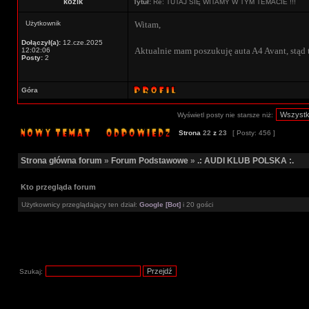
kozik
Tytuł:
Re: TUTAJ SIĘ WITAMY W TYM TEMACIE !!!
Użytkownik
Witam,
Dołączył(a):
12.cze.2025
Aktualnie mam poszukuję auta A4 Avant, stąd 
12:02:06
Posty:
2
Góra
Wyświetl posty nie starsze niż:
Strona
22
z
23
[ Posty: 456 ]
Strona główna forum
»
Forum Podstawowe
»
.: AUDI KLUB POLSKA :.
Kto przegląda forum
Użytkownicy przeglądający ten dział:
Google [Bot]
i 20 gości
Szukaj: