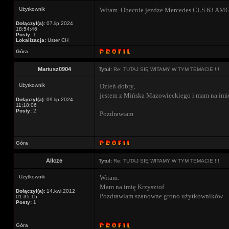
Użytkownik
Witam. Obecnie jezdze Mercedes CLS 63 AMG 
Dołączył(a):
07.lip.2024
18:54:46
Posty:
1
Lokalizacja:
Uster CH
Góra
Mariusz0904
Tytuł:
Re: TUTAJ SIĘ WITAMY W TYM TEMACIE !!!
Użytkownik
Dzień dobry,
jestem z Mińska Mazowieckiego i mam na imię
Dołączył(a):
09.lip.2024
11:18:06
Posty:
2
Pozdrawiam
Góra
Allcze
Tytuł:
Re: TUTAJ SIĘ WITAMY W TYM TEMACIE !!!
Użytkownik
Witam.
Mam na imię Krzysztof.
Dołączył(a):
14.kwi.2012
Pozdrawiam szanowne grono użytkowników.
01:35:15
Posty:
1
Góra