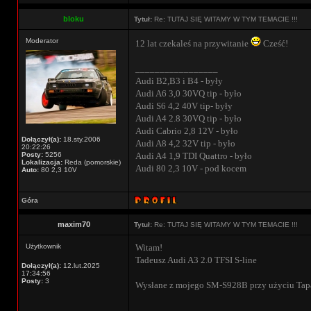
bloku
Tytuł:
Re: TUTAJ SIĘ WITAMY W TYM TEMACIE !!!
Moderator
12 lat czekaleś na przywitanie
Cześć!
_________________
Audi B2,B3 i B4 - były
Audi A6 3,0 30VQ tip - było
Audi S6 4,2 40V tip- były
Audi A4 2.8 30VQ tip - było
Audi Cabrio 2,8 12V - było
Dołączył(a):
18.sty.2006
Audi A8 4,2 32V tip - było
20:22:26
Posty:
5256
Audi A4 1,9 TDI Quattro - było
Lokalizacja:
Reda (pomorskie)
Audi 80 2,3 10V - pod kocem
Auto:
80 2,3 10V
Góra
maxim70
Tytuł:
Re: TUTAJ SIĘ WITAMY W TYM TEMACIE !!!
Użytkownik
Witam!
Tadeusz Audi A3 2.0 TFSI S-line
Dołączył(a):
12.lut.2025
17:34:56
Posty:
3
Wysłane z mojego SM-S928B przy użyciu Tap