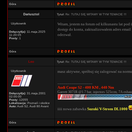
Góra
Dariusztol
Tytuł:
Re: TUTAJ SIĘ WITAMY W TYM TEMACIE !!!
Użytkownik
Witam, jestem na forum od kilkunastu lat pod i
dostęp do konta, zaktualizowałem adres email 
Dołączył(a):
11.maja.2025
odezwał.
11:20:05
Posty:
1
Góra
Leo
Tytuł:
Re: TUTAJ SIĘ WITAMY W TYM TEMACIE !!!
Użytkownik
masz aktywne, spróbuj się zalogować na norma
_________________
Audi Coupe S2 - 400 KM , 440 Nm
Garrett 3071R @1.7 bar, injectors 525ccm, 7A exhaus
Dołączył(a):
31.maja.2001
02:00:00
Posty:
12055
Lokalizacja:
Poznań i okolice
Auto:
Audi S2, Audi 80 Avant
iiii nowa zabawka
Suzuki V-Strom DL1000
Góra