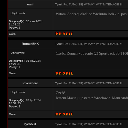
emil
Tytuł:
Re: TUTAJ SIĘ WITAMY W TYM TEMACIE !!!
Użytkownik
Witam. Andrzej okolice Wielunia łódzkie. pos
Dołączył(a):
30.cze.2024
11:08:22
Posty:
2
Góra
RomekEKK
Tytuł:
Re: TUTAJ SIĘ WITAMY W TYM TEMACIE !!!
Użytkownik
Cześć. Roman - obecnie Q3 Sportback 35 TFSI
Dołączył(a):
01.lip.2024
15:21:31
Posty:
1
Góra
loveishere
Tytuł:
Re: TUTAJ SIĘ WITAMY W TYM TEMACIE !!!
Użytkownik
Cześć,
Jestem Maciej i jestem z Wrocławia. Mam Aud
Dołączył(a):
04.lip.2024
18:57:33
Posty:
2
Góra
rycho31
Tytuł:
Re: TUTAJ SIĘ WITAMY W TYM TEMACIE !!!