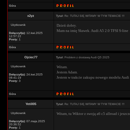
Góra
x2yz
Tytuł:
Re: TUTAJ SIĘ WITAMY W TYM TEMACIE !!!
Użytkownik
Dzień dobry.
Mam na imię Sławek. Audi A5 2.0 TFSI S-line
Dołączył(a):
12.kwi.2025
12:57:22
Posty:
1
Góra
Ojciec77
Tytuł:
Problem z dostawą Audi Q5 2025
Użytkownik
Witam.
Jestem Adam.
Dołączył(a):
24.kwi.2025
Jestem w trakcie zakupu nowego modelu Audi
08:41:19
Posty:
3
Góra
Yeti005
Tytuł:
Re: TUTAJ SIĘ WITAMY W TYM TEMACIE !!!
Użytkownik
Witam, tu Wiktor z swoją a6 c5 allroad i jeszcze
Dołączył(a):
07.maja.2025
20:36:52
Posty:
1