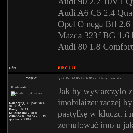
Audi 90 2.2 10VT Q
Audi A6 C5 2.4 Quatt
Opel Omega Bfl 2.6 
Mazda 323f BG 1.6 
Audi 80 1.8 Comfort 
Góra
mały v8
Tytuł:
Re: A4 B5 1,6 ADP - Problemy z stacyjka
Użytkownik
Jak by wystarczyło z
imobilaizer raczej b
Dołączył(a):
09.paź.2004
09:30:29
Posty:
10413
pastylkę w kluczu i 
Lokalizacja:
Siedlce
Auto:
A4 B7 cabrio 2,0 Tfsi
quattro. 200KM.
zemulować imo u jak