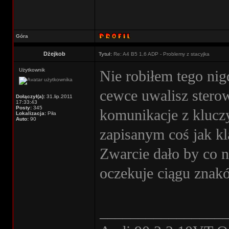
Góra
Dżejkob
Tytuł:
Re: A4 B5 1,6 ADP - Problemy z stacyjka
Użytkownik
Nie robiłem tego nig
cewce uwalisz ster
Dołączył(a):
31.lip.2011
17:33:43
Posty:
345
komunikacje z klucz
Lokalizacja:
Piła
Auto:
90
zapisanym coś jak kl
Zwarcie dało by co 
oczekuje ciągu znakó
________________