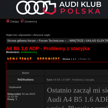
Zaloguj
Zarejestruj
Wątki bez odpowiedzi
|
Aktywne wątki
Strona główna forum
»
Forum Techniczne
»
.: WNĘTRZE i UKŁAD ELEKTR
A4 B5 1,6 ADP - Problemy z stacyjka
Moderator:
moderatorzy
Strona
1
z
1
[ Posty: 3 ]
Autor
ReDAudiana
Tytuł:
A4 B5 1,6 ADP - Problemy z stacyjka
Użytkownik
Ostatnio zaczął mi 
Dołączył(a):
02.sie.2023
21:22:18
Audi A4 B5 1.6 ADP 
Posty:
5