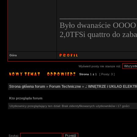
________________
Było dwanaście OOOO w
2,0TFSi quattro do zab
Góra
Wyświetl posty nie starsze niż:
Strona
1
z
1
[ Posty: 3 ]
Strona główna forum
»
Forum Techniczne
»
.: WNĘTRZE i UKŁAD ELEKTR
Kto przegląda forum
Użytkownicy przeglądający ten dział: Brak zidentyfikowanych użytkowników i 17 gości
Szukaj: