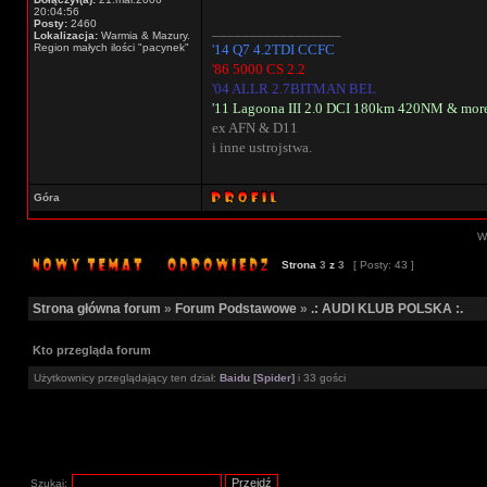
20:04:56
Posty:
2460
_________________
Lokalizacja:
Warmia & Mazury.
Region małych ilości "pacynek"
'14 Q7 4.2TDI CCFC
'86 5000 CS 2.2
'04 ALLR 2.7BITMAN BEL
'11 Lagoona III 2.0 DCI 180km 420NM & mor
ex AFN & D11
i inne ustrojstwa.
Góra
Wy
Strona
3
z
3
[ Posty: 43 ]
Strona główna forum
»
Forum Podstawowe
»
.: AUDI KLUB POLSKA :.
Kto przegląda forum
Użytkownicy przeglądający ten dział:
Baidu [Spider]
i 33 gości
Szukaj: