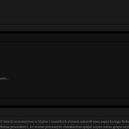
pie...
latach uczestnictwa w klubie i wszelkich zlotach odszedł nasz super kolega Robe
. Można powiedzieć, że swoim pierwszym charakterem spajał często nasza grupa u