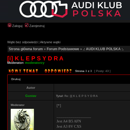
Zaloguj
Zarejestruj
Wątki bez odpowiedzi
|
Aktywne wątki
Strona główna forum
»
Forum Podstawowe
»
.: AUDI KLUB POLSKA :.
[i] K L E P S Y D R A
Moderator:
moderatorzy
Strona
3
z
3
[ Posty: 43 ]
Drukuj
Autor
Gustav
Tytuł:
Re: [i] K L E P S Y D R A
Moderator
[*]
_________________
Jest A4 B5 AFN
Jest A3 8V CXS