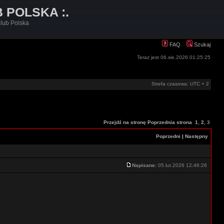
B POLSKA :.
lub Polska
FAQ
Szukaj
Teraz jest 06.sie.2026 01:25:25
Strefa czasowa: UTC + 2
Przejdź na stronę
Poprzednia strona
1
,
2
,
3
Poprzedni
|
Następny
Napisane:
05.lut.2026 12:46:26