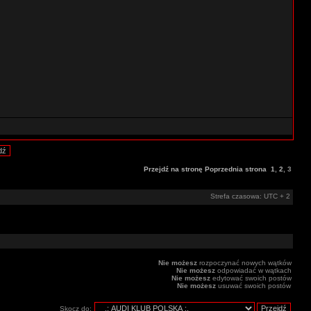
Przejdź na stronę
Poprzednia strona
1
,
2
,
3
Strefa czasowa: UTC + 2
Nie możesz
rozpoczynać nowych wątków
Nie możesz
odpowiadać w wątkach
Nie możesz
edytować swoich postów
Nie możesz
usuwać swoich postów
Skocz do: