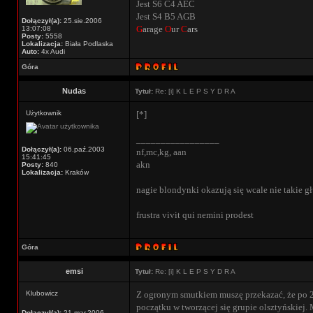
Jest S6 C4 AEC
Jest S4 B5 AGB
Dołączył(a):
25.sie.2006
G
arage
O
ur
C
ars
13:07:08
Posty:
5558
Lokalizacja:
Biała Podlaska
Auto:
4x Audi
Góra
Nudas
Tytuł:
Re: [i] K L E P S Y D R A
Użytkownik
[*]
_________________
Dołączył(a):
06.paź.2003
nf,mc,kg, aan
15:41:45
akn
Posty:
840
Lokalizacja:
Kraków
nagie blondynki okazują się wcale nie takie głu
frustra vivit qui nemini prodest
Góra
emsi
Tytuł:
Re: [i] K L E P S Y D R A
Klubowicz
Z ogronym smutkiem muszę przekazać, że po 20 
początku w tworzącej się grupie olsztyńskiej
Dołączył(a):
21.mar.2006