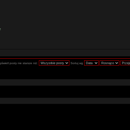
e
świetl posty nie starsze niż:
Sortuj wg