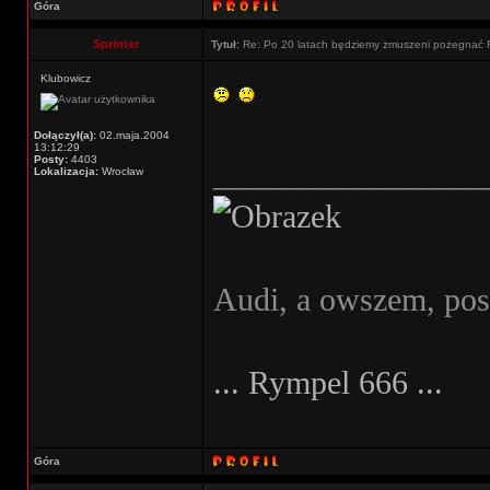
Góra
Sprinter
Tytuł:
Re: Po 20 latach będziemy zmuszeni pożegnać 
Klubowicz
Dołączył(a):
02.maja.2004
13:12:29
Posty:
4403
________________
Lokalizacja:
Wrocław
Audi, a owszem, po
... Rympel 666 ...
Góra