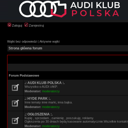
Zaloguj
Zarejestruj
Wątki bez odpowiedzi
|
Aktywne wątki
Strona główna forum
Forum Podstawowe
.: AUDI KLUB POLSKA :.
Wszystko o AUDI i AKP.
Moderator:
moderatorzy
.: HYDE PARK :.
Inne tematy inne marki, inna bajka.
Moderator:
moderatorzy
.: OGŁOSZENIA :.
Kupię , sprzedam , zamienię , poszukuję, reklamy.
Ogłoszenia po 30 dniach będą kasowane automatycznie.Wszelkie kontakt
Moderator:
moderatorzy