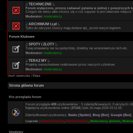
.: TECHNICZNE :.
Forum wyłączone, proszę zadawać pytania w jednej z powyższych ka
Czegoś nie wiesz albo chcesz się o coś zapytać to jest właściwe miejsce.
Moderator:
moderatorzy
.: ARCHIWUM t.i.pl :.
Tylko do odczytu! Userzy mają dodane tipl_ przed starym loginem.
Forum Klubowe
.: SPOTY i ZLOTY :.
Tutaj umawiamy sie na spoty/zloty, dzielimy sie wrażeniami po nich etc.
Moderator:
moderatorzy
.: TERAZ MY :.
Projekty samochodowe realizowane przez naszych czlonkow.
Moderator:
moderatorzy
Usuń ciasteczka
|
Ekipa
Strona główna forum
Kto przegląda forum
Forum przegląda
409
użytkowników :: 5 zidentyfikowanych, 0 ukrytych i 40
Najwięcej użytkowników online (
27141
) było 16.maja.2026 03:11:56
Zidentyfikowani użytkownicy:
Baidu [Spider]
,
Bing [Bot]
,
Google [Bot]
,
Legenda ::
Administratorzy
,
Administratorzy
,
Moderatorzy globalni
,
Moderat
Urodziny