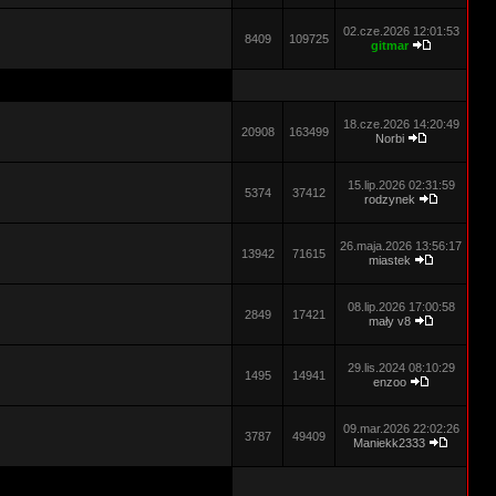
02.cze.2026 12:01:53
8409
109725
gitmar
18.cze.2026 14:20:49
20908
163499
Norbi
15.lip.2026 02:31:59
5374
37412
rodzynek
26.maja.2026 13:56:17
13942
71615
miastek
08.lip.2026 17:00:58
2849
17421
mały v8
29.lis.2024 08:10:29
1495
14941
enzoo
09.mar.2026 22:02:26
3787
49409
Maniekk2333