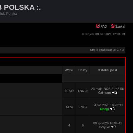
B POLSKA :.
lub Polska
FAQ
Szukaj
Teraz jest 08.sie.2026 12:34:19
Strefa czasowa: UTC + 2
Wątki
Posty
Ostatni post
23.maja.2026 21:43:56
10739
120725
Grimson
04.sie.2026 18:23:39
1474
57857
Morgi
09.lip.2026 16:04:41
4
6
mały v8