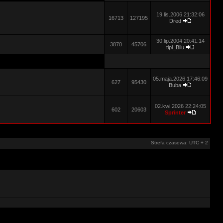
19.lis.2006 21:32:06
16713
127195
Dred
30.lip.2004 20:41:14
3870
45706
tipl_Bilu
05.maja.2026 17:46:09
627
95430
Buba
02.kwi.2026 22:24:05
602
20603
Sprinter
Strefa czasowa: UTC + 2