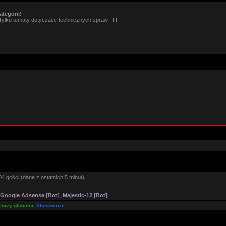
tegorii!
Tylko tematy dotyczące technicznych spraw ! ! !
4 gości (dane z ostatnich 5 minut)
Google Adsense [Bot]
,
Majestic-12 [Bot]
orzy globalni
,
Klubowicze