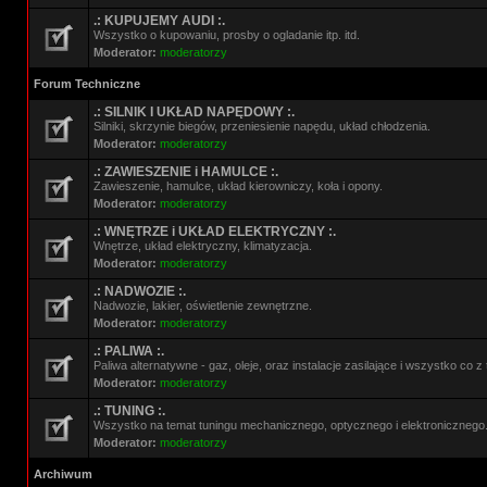
.: KUPUJEMY AUDI :.
Wszystko o kupowaniu, prosby o ogladanie itp. itd.
Moderator:
moderatorzy
Forum Techniczne
.: SILNIK I UKŁAD NAPĘDOWY :.
Silniki, skrzynie biegów, przeniesienie napędu, układ chłodzenia.
Moderator:
moderatorzy
.: ZAWIESZENIE i HAMULCE :.
Zawieszenie, hamulce, układ kierowniczy, koła i opony.
Moderator:
moderatorzy
.: WNĘTRZE i UKŁAD ELEKTRYCZNY :.
Wnętrze, układ elektryczny, klimatyzacja.
Moderator:
moderatorzy
.: NADWOZIE :.
Nadwozie, lakier, oświetlenie zewnętrzne.
Moderator:
moderatorzy
.: PALIWA :.
Paliwa alternatywne - gaz, oleje, oraz instalacje zasilające i wszystko co 
Moderator:
moderatorzy
.: TUNING :.
Wszystko na temat tuningu mechanicznego, optycznego i elektronicznego
Moderator:
moderatorzy
Archiwum