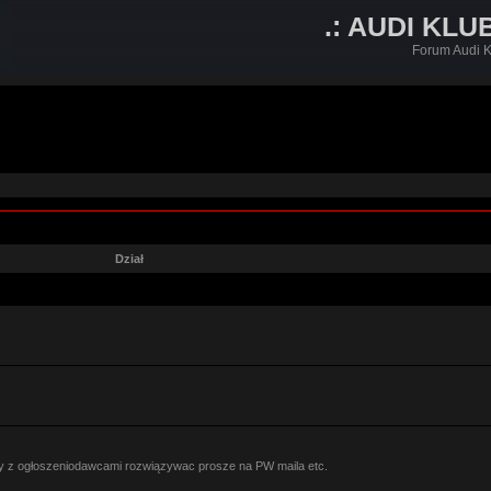
.: AUDI KLU
Forum Audi K
Dział
y z ogłoszeniodawcami rozwiązywac prosze na PW maila etc.